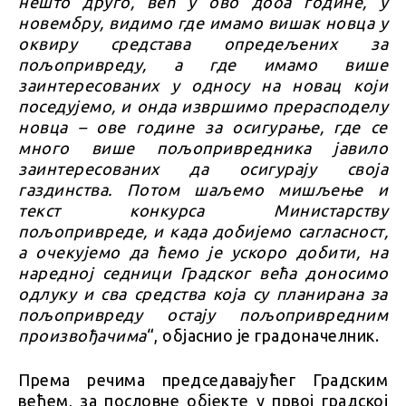
нешто друго, већ у ово доба године, у
новембру, видимо где имамо вишак новца у
оквиру средстава опредељених за
пољопривреду, а где имамо више
заинтересованих у односу на новац који
поседујемо, и онда извршимо прерасподелу
новца – ове године за осигурање, где се
много више пољопривредника јавило
заинтересованих да осигурају своја
газдинства. Потом шаљемо мишљење и
текст конкурса Министарству
пољопривреде, и када добијемо сагласност,
а очекујемо да ћемо је ускоро добити, на
наредној седници Градског већа доносимо
одлуку и сва средства која су планирана за
пољопривреду остају пољопривредним
произвођачима
“, објаснио је градоначелник.
Према речима председавајућег Градским
већем, за пословне објекте у првој градској