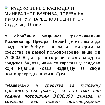
У обраћању медијима, градоначелник
Краљева др Предраг Терзић je нагласио да
град обезбеђује значајна материјална
средства за развој пољопривреде, више од
70.000.000 динара, што је више од два одсто
градског буџета, чиме се сврстава у градове
који највише новца издвајају за своје
пољопривредне произвођаче.
“Издвајамо и средства за куповину
противградних ракета, за шта смо ове
године потрошили 3.000.000 динара, и
средства као помоћ противградним