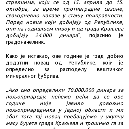
стрелцима, који сe од 15. априла до 15.
октобра, за време противградне сезоне,
свакодневно налазе у стању приправности.
Поред новца који добијају од Републике,
они на годишњем нивоу и од града Краљева
добијају 24.000 динара
“, појаснио је
градоначелник.
Како је истакао, ове године је град добио
додатни новац од Републике, који је
определио за расподелу вештачког
минералног ђубрива.
„Aко смо определили 70.000.000 динара за
пољопривреду, нећемо рећи да се ове
године није јавило довољно
пољопривредника у једној области и ми
због тога тај новац пребацујемо у укупну
масу буџета града Краљева и трошимо га за