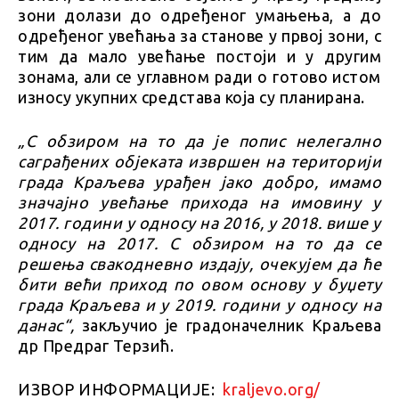
зони долази до одређеног умањења, а до
одређеног увећања за станове у првој зони, с
тим да мало увећање постоји и у другим
зонама, али се углавном ради о готово истом
износу укупних средстава која су планирана.
„С обзиром на то да је попис нелегално
саграђених објеката извршен на територији
града Краљева урађен јако добро, имамо
значајно увећање прихода на имовину у
2017. години у односу на 2016, у 2018. више у
односу на 2017. С обзиром на то да се
решења свакодневно издају, очекујем да ће
бити већи приход по овом основу у буџету
града Краљева и у 2019. години у односу на
данас“,
закључио је градоначелник Краљева
др Предраг Терзић.
ИЗВОР ИНФОРМАЦИЈЕ:
kraljevo.org/