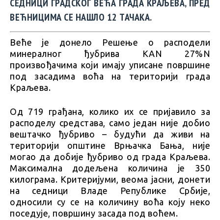
СЕДНИЦИ ГРАДСКОГ ВЕЋА ГРАДА КРАЉЕВА, ПРЕД
ВЕЋНИЦИМА СЕ НАШЛО 12 ТАЧАКА.
Веће је донело Решење о расподели
минералног ђубрива КАN 27%N
произвођачима који имају уписане површине
под засадима воћа на територији града
Краљева.
Од 719 грађана, колико их се пријавило за
расподелу средстава, само један није добио
вештачко ђубриво – будући да живи на
територији општине Врњачка Бања, није
могао да добије ђубриво од града Краљева.
Максимална додељена количина је 350
килограма. Критеријуми, веома јасни, донети
на седници Владе Републике Србије,
односили су се на количину воћа коју неко
поседује, површину засада под воћем.