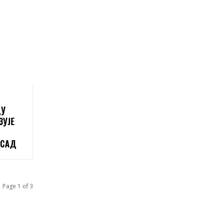
ДУ
ЗУЈЕ
 САД
Page 1 of 3