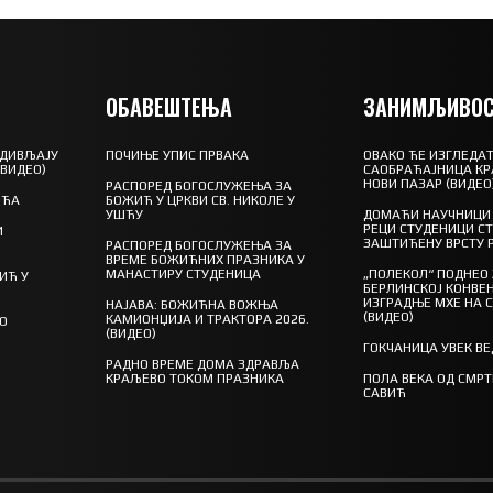
ОБАВЕШТЕЊА
ЗАНИМЉИВОС
 ДИВЉАЈУ
ПОЧИЊЕ УПИС ПРВАКА
ОВАКО ЋЕ ИЗГЛЕДАТ
(ВИДЕО)
САОБРАЋАЈНИЦА КР
НОВИ ПАЗАР (ВИДЕО
РАСПОРЕД БОГОСЛУЖЕЊА ЗА
ШЋА
БОЖИЋ У ЦРКВИ СВ. НИКОЛЕ У
УШЋУ
ДОМАЋИ НАУЧНИЦИ 
РЕЦИ СТУДЕНИЦИ С
И
ЗАШТИЋЕНУ ВРСТУ 
РАСПОРЕД БОГОСЛУЖЕЊА ЗА
ВРЕМЕ БОЖИЋНИХ ПРАЗНИКА У
МАНАСТИРУ СТУДЕНИЦА
„ПОЛЕКОЛ“ ПОДНЕО
ИЋ У
БЕРЛИНСКОЈ КОНВЕН
ИЗГРАДЊЕ МХЕ НА 
НАЈАВА: БОЖИЋНА ВОЖЊА
(ВИДЕО)
КАМИОНЏИЈА И ТРАКТОРА 2026.
ГО
(ВИДЕО)
ГОКЧАНИЦА УВЕК В
РАДНО ВРЕМЕ ДОМА ЗДРАВЉА
КРАЉЕВО ТОКОМ ПРАЗНИКА
ПОЛА ВЕКА ОД СМР
САВИЋ