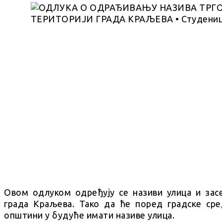
Овом одлуком одређују се називи улица и засе
града Краљева. Тако да ће поред градске сре
општини у будуће имати називе улица.