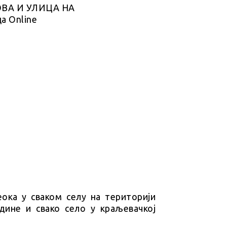
ока у сваком селу на територији
дине и свако село у краљевачкој