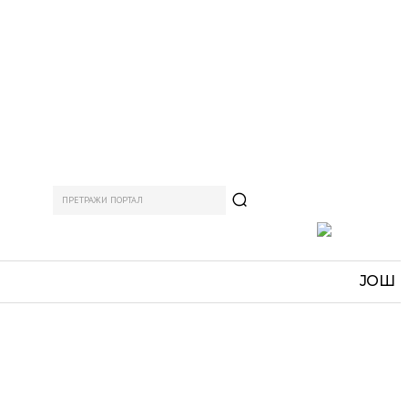
ПРЕТРАЖИ ПОРТАЛ
АМ
СПОРТ
ЗАНИМЉИВО
MORE
ЈОШ