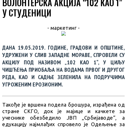
ВОЛОНТЕРСКА АКЦИЈА “102 КАО 1”
У СТУДЕНИЦИ
- маркетинг -
ДАНА 19.05.2019. ГОДИНЕ, ГРАДОВИ И ОПШТИНЕ,
УДРУЖЕНИ У СЛИВ ЗАПАДНЕ МОРАВЕ, СПРОВЕЛИ СУ
АКЦИЈУ ПОД НАЗИВОМ „102 КАО 1“, У ЦИЉУ
ЧИШЋЕЊА ПРИОБАЉА НА ВОДАМА ПРВОГ И ДРУГОГ
РЕДА, КАО И САДЊЕ ЗЕЛЕНИЛА НА ПОДРУЧЈИМА
УГРОЖЕНИМ ЕРОЗИОНИМ.
Такође је вршена подела брошура, израђена од
стране СКГО, док је мајице и качкете за
учеснике обезбедило ЈВП „Србијаводе“, а
едукацију најмлађих спровело је Одељење за