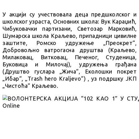
У акцији су учествовала деца предшколског и
школског узраста, Основних школа: Вук Караџић,
Чибуковачки партизани, Светозар Марковић,
Шумарска школа Краљево, припадници цивилне
заштите, Ромско удружење „Преокрет“,
Добровољно ватрогасна друштва (Краљево,
Милаковац, Витковац, Печеног, Студеница,
Буковица и Милочај), удружења грађана
(Друштво гуслара „Жича“, Еколошки покрет
„Ибар“, „Тrash hero Kraljevo“) , уз подршку ЈКП
„Чистоћа“ Краљево.