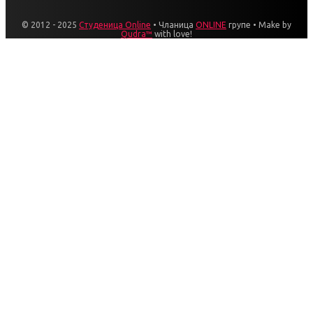
© 2012 - 2025
Студеница Online
• Чланица
ONLINE
групе • Make by
Qudra™
with love!