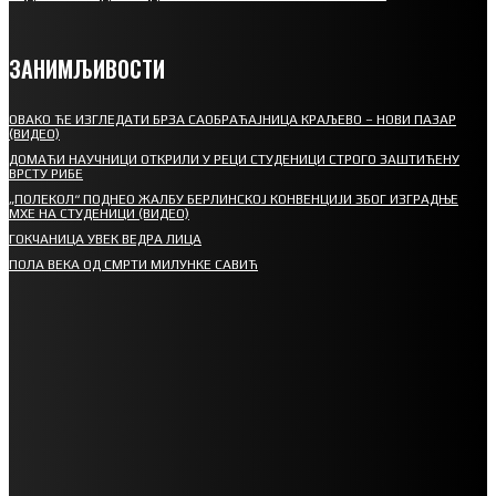
ЗАНИМЉИВОСТИ
ОВАКО ЋЕ ИЗГЛЕДАТИ БРЗА САОБРАЋАЈНИЦА КРАЉЕВО – НОВИ ПАЗАР
(ВИДЕО)
ДОМАЋИ НАУЧНИЦИ ОТКРИЛИ У РЕЦИ СТУДЕНИЦИ СТРОГО ЗАШТИЋЕНУ
ВРСТУ РИБЕ
„ПОЛЕКОЛ“ ПОДНЕО ЖАЛБУ БЕРЛИНСКОЈ КОНВЕНЦИЈИ ЗБОГ ИЗГРАДЊЕ
МХЕ НА СТУДЕНИЦИ (ВИДЕО)
ГОКЧАНИЦА УВЕК ВЕДРА ЛИЦА
ПОЛА ВЕКА ОД СМРТИ МИЛУНКЕ САВИЋ
СПОРТ
СТАРТУЈУ ФУДБАЛЕРИ РАДНИКА И МИНЕРАЛА
СРЕТЕЊСКИ СУСРЕТ ПЛАНИНАРА НА ЖАРАЧКОЈ ПЛАНИНИ
ФУДБАЛ – РЕЗУЛТАТИ
ИН МЕМОРИАМ – ВЛАДАН СТАНИМИРОВИЋ
ФК ДЕВИЋИ ШАМПИОНИ ОПШТИНСКЕ ЛИГЕ