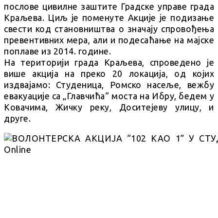
послове цивилне заштите Градске управе града
Краљева. Циљ је поменуте Акције је подизање
свести код становништва о значају спровођења
превентивних мера, али и подесаћање на мајске
поплаве из 2014. године.
На територији града Краљева, спроведено је
више акција на преко 20 локација, од којих
издвајамо: Студеница, Ромско насеље, вежбу
евакуације са „Главчића“ моста на Ибру, бедем у
Ковачима, Жичку реку, Доситејеву улицу, и
друге.