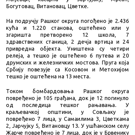
Богутовац, Витановац, Цветке.
На подручју Рашког округа погођено је 2.436
кућа и 1.220 станова, оштећено или у
згаришта претворено 12 школа, 7
здравствених станица, 2 дечја вртица и 24
привредна објекта. Уништена су четири
релеја, а тешко је оштећено 6 путева и 20
друмских и железничких мостова. Пруга која
Србију повезује са Косовом и Метохијом
тешко је оштећена на 13 места.
Током бомбардовања Рашког округа
повређено је 105 грађана, док је 12 погинуло
од последица тешког рањавања. У
краљевачкој општини, у Совљаку је
повређено 7 лица, у Самаилима 3, Цветкама
2, Јарчујку 5, Витановцу 13. У ушћанском селу
Жарче повређено је 7 лица, док је у Брвенику