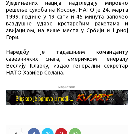
Уједињених нација надгледају мировно
решење сукоба на Косову, НАТО је 24. марта
1999. године у 19 сати и 45 минута започео
ваздушне ударе крстарећим ракетама и
авијацијом, на више места у Србији и Црној
Гори.
Наредбу је тадашњем команданту
савезничких снага, америчком генералу
Веслију Кларку, издао генерални секретар
НАТО Хавијер Солана.
- маркетинг -