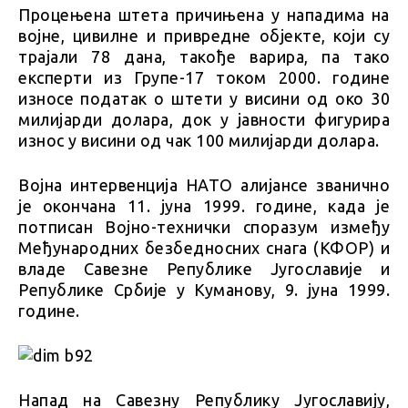
Процењена штета причињена у нападима на
војне, цивилне и привредне објекте, који су
трајали 78 дана, такође варира, па тако
експерти из Групе-17 током 2000. године
износе податак о штети у висини од око 30
милијарди долара, док у јавности фигурира
износ у висини од чак 100 милијарди долара.
Војна интервенција НАТО алијансе званично
је окончана 11. јуна 1999. године, када је
потписан Војно-технички споразум између
Међународних безбедносних снага (КФОР) и
владе Савезне Републике Југославије и
Републике Србије у Куманову, 9. јуна 1999.
године.
Напад на Савезну Републику Југославију,