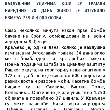
ВАЗДУШНИМ УДАРИМА КОЈИ СУ ТРАЈАЛИ
НАРЕДНИХ 78 ДАНА ЖИВОТ ЈЕ ИЗГУБИЛО
ИЗМЕЂУ 759 И 4.000 ОСОБА
Само неколико минута након прве бомбе
бачене на Србију, бомбардован је и војни
аеродром Лађевци.
Краљево је, од 78 дана, колико је ваздушна
кампања на Југославију трајала, 54 дана било
мета бомбардера и крстарећих ракета.
Према подацима Штаба за Цивилну заштиту
Рашког округа, на територију наше општине у
172 напада бачено је више од 600 пројектила
разних врста и разорне моћи. Касетне бомбе
бацане су на Самаила, Бапско Поље,
Копаоник… Оштећено је или уништено 1.750
објеката а повређено 37 цивила. У Краљеву
су мете најчешће били војни аеродром
Лађевци, касарна у Јарчујаку, Мрсаћ,