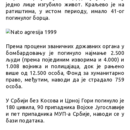
једно лице изгубило живот. Краљево је на
ратиштима, у истом периоду, имало 41-ог
погинулог борца.
Према процени званичних државних органа у
бомбардовању је погинуло најмање 2.500
људи (према појединим изворима и 4.000) и
1.008 војника и полицајаца, док је рањено
више од 12.500 особа, Фонд за хуманитарно
право, међутим, наводи да је страдало 759
особа.
У Србији без Косова и Црној Гори погинуло је
180 цивила, 90 припадника Војске Југославије
и пет припадника МУП-а Србије, наводи се у
бази података.