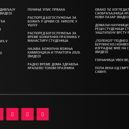
 ДИВЉАЈУ
ПОЧИЊЕ УПИС ПРВАКА
ОВАКО ЋЕ ИЗГЛЕДАТ
(ВИДЕО)
САОБРАЋАЈНИЦА КР
НОВИ ПАЗАР (ВИДЕО
РАСПОРЕД БОГОСЛУЖЕЊА ЗА
ШЋА
БОЖИЋ У ЦРКВИ СВ. НИКОЛЕ У
УШЋУ
ДОМАЋИ НАУЧНИЦИ 
РЕЦИ СТУДЕНИЦИ С
И
ЗАШТИЋЕНУ ВРСТУ 
РАСПОРЕД БОГОСЛУЖЕЊА ЗА
ВРЕМЕ БОЖИЋНИХ ПРАЗНИКА У
МАНАСТИРУ СТУДЕНИЦА
„ПОЛЕКОЛ“ ПОДНЕО
ИЋ У
БЕРЛИНСКОЈ КОНВЕН
ИЗГРАДЊЕ МХЕ НА 
НАЈАВА: БОЖИЋНА ВОЖЊА
(ВИДЕО)
КАМИОНЏИЈА И ТРАКТОРА 2026.
ГО
(ВИДЕО)
ГОКЧАНИЦА УВЕК В
РАДНО ВРЕМЕ ДОМА ЗДРАВЉА
КРАЉЕВО ТОКОМ ПРАЗНИКА
ПОЛА ВЕКА ОД СМР
САВИЋ