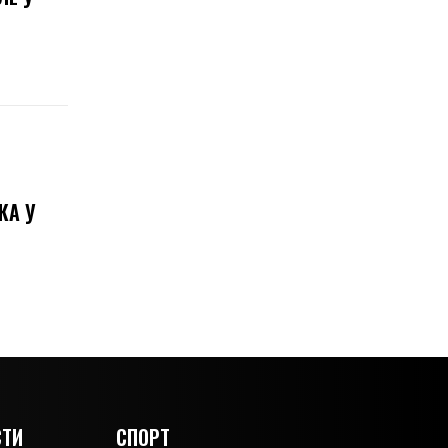
КА У
ТИ
СПОРТ