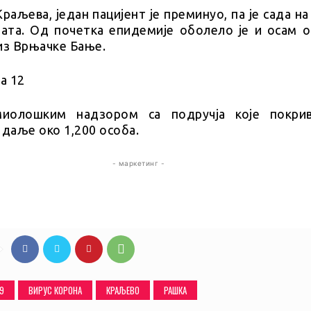
Краљева, један пацијент је преминуо, па је сада н
ната. Од почетка епидемије оболело је и осам о
из Врњачке Бање.
иолошким надзором са подручја које покри
 даље око 1,200 особа.
- маркетинг -
19
ВИРУС КОРОНА
КРАЉЕВО
РАШКА