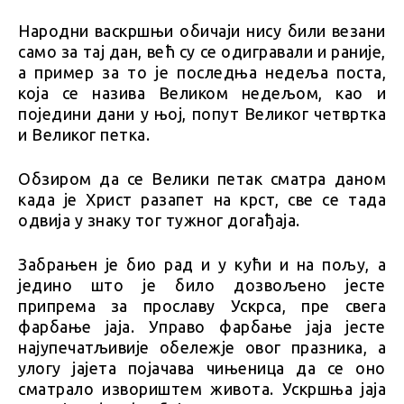
Народни васкршњи обичаји нису били везани
само за тај дан, већ су се одигравали и раније,
а пример за то је последња недеља поста,
која се назива Великом недељом, као и
поједини дани у њој, попут Великог четвртка
и Великог петка.
Обзиром да се Велики петак сматра даном
када је Христ разапет на крст, све се тада
одвија у знаку тог тужног догађаја.
Забрањен је био рад и у кући и на пољу, а
једино што је било дозвољено јесте
припрема за прославу Ускрса, пре свега
фарбање јаја. Управо фарбање јаја јесте
најупечатљивије обележје овог празника, а
улогу јајета појачава чињеница да се оно
сматрало извориштем живота. Ускршња јаја