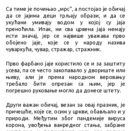
Са тиме је почињао „мрс“, а постојао је обичај
да се јајима деци трљају образи, и да се
укућани умивају водом у којој су јаја
преноћила. Ипак, ни сва црвена јаја немају
исти значај, јер се највише уважава прво
обојено јаје, које се у народу назива
чуваркућа, чувар, стражар, стражник.
Прво фарбано јаје користило се и за заштиту
усева, па се често закопавало у двориште или
њиву, али је према народном веровању
требало бити опрезан са њим, јер је
погрешно руковање могло да донесе штету.
Други важан обичај, везан за овај празник, је
причешће, које се, осим у цркви, обављало и у
природи. Међутим због пандемије вируса
корона, увођења ванредног стања, забране