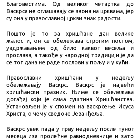
Благовестима. Од великог четвртка до
Васкрса не оглашавају се звона на црквама, јер
су она у православној цркви знак радости.
Пошто је то за хришћане дан велике
жалости, он се обележава строгим постом,
уздржавањем од било каквог весеља и
прослава, а такође у народној традицији је да
се тог дана не раде послови у пољу и у кући.
Православни хришћани у недељу
обележавају Васкрс. Васкрс је највећи
хришћански празник. Њиме се обележава
догађај који је сама суштина Хришћанства.
Установљен је у спомен на васкрсење Исуса
Христа, о чему сведоче Јеванђеља.
Васкрс увек пада у прву недељу после пуног
месеца иза пролећне равнодневнице и зато