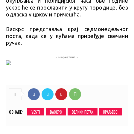
окупљања и полицијског часа ове године
ускрс ће се прославити у кругу породице, без
одласка у цркву и причешћа.
Васкрс представља крај седмонедељног
поста, када се у кућама приређује свечани
ручак.
- маркетинг -
ОЗНАКЕ:
VESTI
ВАСКРС
ВЕЛИКИ ПЕТАК
КРАЉЕВО