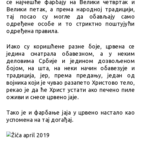
се најчешће фарбају на Велики четвртак и
Велики петак, а према народној традицији,
тај посао су могле да обављају само
одређене особе и то стриктно поштујући
одређена правила.
Иако су коришћене разне боје, црвена се
једина сматрала обавезном, а у неким
деловима Србије и једином дозвољеном
бојом, на шта, на неки начин обавезује и
традиција, јер, према предању, један од
војника који је чувао разапето Христово тело,
рекао је да ће Христ устати ако печено пиле
оживи и снесе црвено јаје.
Тако је и фарбање јаја у црвено настало као
успомена на тај догађај.