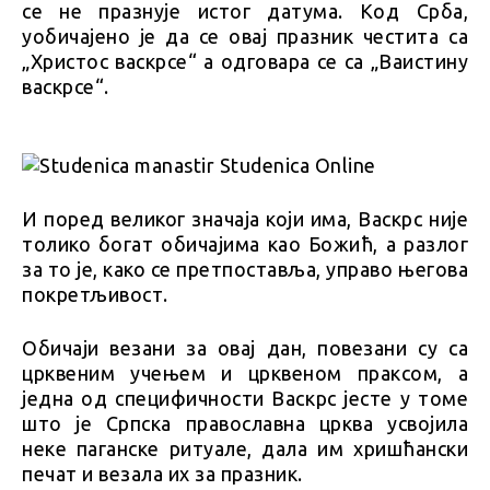
се не празнује истог датума. Код Срба,
уобичајено је да се овај празник честита са
„Христос васкрсе“ а одговара се са „Ваистину
васкрсе“.
И поред великог значаја који има, Васкрс није
толико богат обичајима као Божић, а разлог
за то је, како се претпоставља, управо његова
покретљивост.
Обичаји везани за овај дан, повезани су са
црквеним учењем и црквеном праксом, а
једна од специфичности Васкрс јесте у томе
што је Српска православна црква усвојила
неке паганске ритуале, дала им хришћански
печат и везала их за празник.