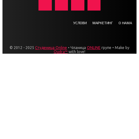
УСЛОВИ
МАРКЕТИНГ
О НАМА
© 2012 - 2025
Студеница Online
• Чланица
ONLINE
групе • Make by
Qudra™
with love!