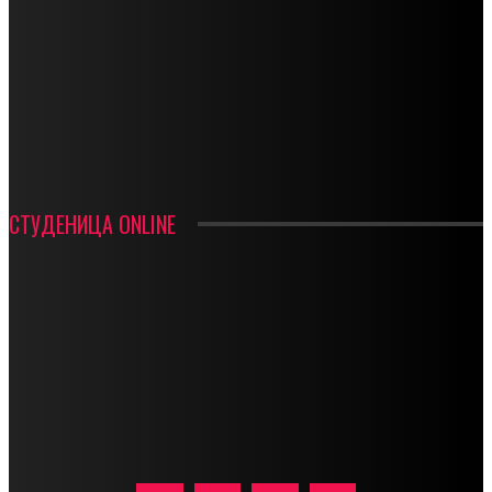
СТАРТУЈУ ФУДБАЛЕРИ РАДНИКА И МИНЕРАЛА
СРЕТЕЊСКИ СУСРЕТ ПЛАНИНАРА НА ЖАРАЧКОЈ ПЛАНИНИ
ФУДБАЛ – РЕЗУЛТАТИ
ИН МЕМОРИАМ – ВЛАДАН СТАНИМИРОВИЋ
ФК ДЕВИЋИ ШАМПИОНИ ОПШТИНСКЕ ЛИГЕ
СТУДЕНИЦА ONLINE