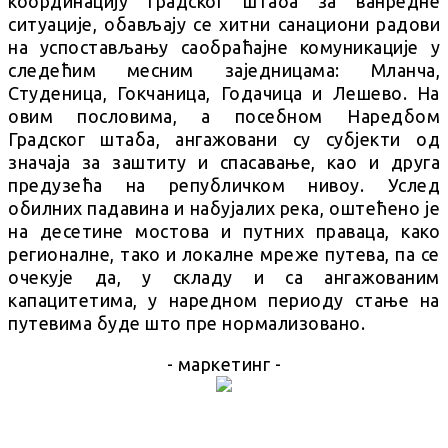
координацију Градског штаба за ванредне
ситуације, обављају се хитни санациони радови
на успостављању саобраћајне комуникације у
следећим месним заједницама: Мланча,
Студеница, Гокчаница, Годачица и Лешево. На
овим пословима, а посебном Наредбом
Градског штаба, ангажовани су субјекти од
значаја за заштиту и спасавање, као и друга
предузећа на републичком нивоу. Услед
обилних падавина и набујалих река, оштећено је
на десетине мостова и путних праваца, како
регионалне, тако и локалне мреже путева, па се
очекује да, у складу и са ангажованим
капацитетима, у наредном периоду стање на
путевима буде што пре нормализовано.
- маркетинг -