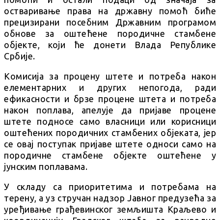
остваривање права на државну помоћ биће
прецизирани посебним Државним програмом
обнове за оштећене породичне стамбене
објекте, који ће донети Влада Републике
Србије.
Комисија за процену штете и потреба након
елементарних и других непогода, ради
ефикасности и брзе процене штета и потреба
након поплава, апелује да пријаве процене
штете подносе само власници или корисници
оштећених породичних стамбених објеката, јер
се овај поступак пријаве штете односи само на
породичне стамбене објекте оштећене у
јунским поплавама.
У складу са приоритетима и потребама на
терену, а уз стручан надзор Јавног предузећа за
уређивање грађевинског земљишта Краљево и