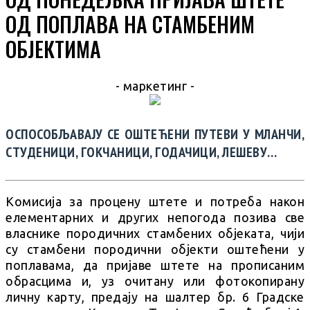
ОД ПОПЛАВА НА СТАМБЕНИМ
ОБЈЕКТИМА
- маркетинг -
ОСПОСОБЉАВАЈУ СЕ ОШТЕЋЕНИ ПУТЕВИ У МЛАНЧИ,
СТУДЕНИЦИ, ГОКЧАНИЦИ, ГОДАЧИЦИ, ЛЕШЕВУ…
Комисија за процену штете и потреба након
елементарних и других непогода позива све
власнике породичних стамбених објеката, чији
су стамбени породични објекти оштећени у
поплавама, да пријаве штете на прописаним
обрасцима и, уз очитану или фотокопирану
личну карту, предају на шалтер бр. 6 Градске