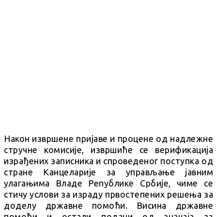
Након извршене пријаве и процене од надлежне
стручне комисије, извршиће се верификација
израђених записника и спроведеног поступка од
стране Канцеларије за управљање јавним
улагањима Владе Републике Србије, чиме се
стичу услови за израду првостепених решења за
доделу државне помоћи. Висина државне
помоћи и остали подаци од значаја за