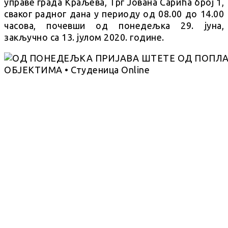
управе града Краљева, Трг Јована Сарића број 1,
сваког радног дана у периоду од 08.00 до 14.00
часова, почевши од понедељка 29. јуна,
закључно са 13. јулом 2020. године.