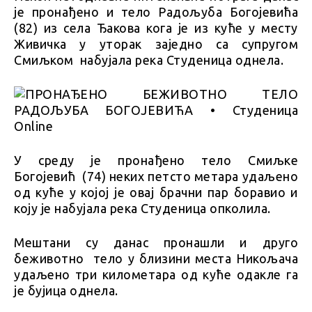
је пронађено и тело Радољуба Богојевића
(82) из села Ђакова кога је из куће у месту
Живичка у уторак заједно са супругом
Смиљком набујала река Студеница однела.
У среду је пронађено тело Смиљке
Богојевић (74) неких петсто метара удаљено
од куће у којој је овај брачни пар боравио и
коју је набујала река Студеница опколила.
Мештани су данас пронашли и друго
беживотно тело у близини места Никољача
удаљено три километара од куће одакле га
је бујица однела.