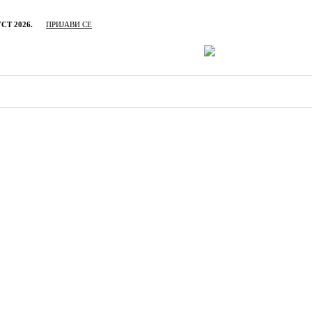
СТ 2026.
ПРИЈАВИ СЕ
ИВРЕДА
ОБРАЗОВАЊЕ
КУЛТУРА
TУРИЗАМ
СП