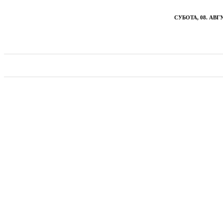
СУБОТА, 08. АВГУ
ВЕСТИ
ХРОНИКА
ОБАВЕШТЕЊА
ПОЉОПР