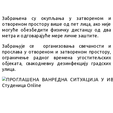
Забрањена су окупљања у затвореном и
отвореном простору више од пет лица, ако није
могуће обезбедити физичку дистанцу од два
метра и одговарајуће мере личне заштите.
Забрањује се организовања свечаности и
прослава у отвореном и затвореном простору,
ограничење радног времена угоститељских
објеката, свакодневну дезинфекцију градских
улица.