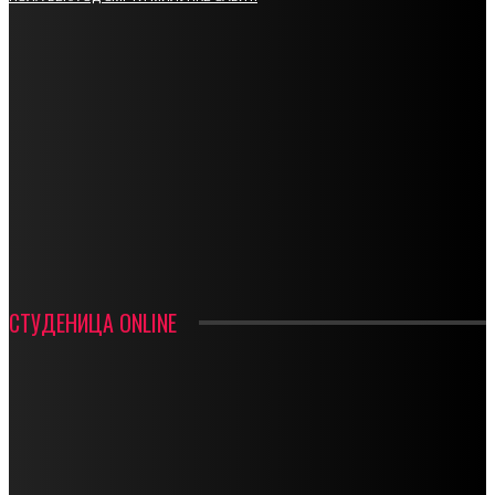
СПОРТ
СТАРТУЈУ ФУДБАЛЕРИ РАДНИКА И МИНЕРАЛА
СРЕТЕЊСКИ СУСРЕТ ПЛАНИНАРА НА ЖАРАЧКОЈ ПЛАНИНИ
ФУДБАЛ – РЕЗУЛТАТИ
ИН МЕМОРИАМ – ВЛАДАН СТАНИМИРОВИЋ
ФК ДЕВИЋИ ШАМПИОНИ ОПШТИНСКЕ ЛИГЕ
СТУДЕНИЦА ONLINE