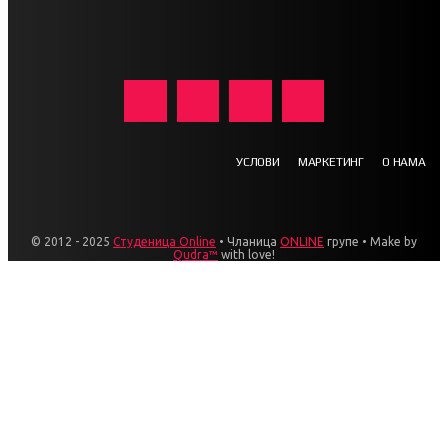
УСЛОВИ
МАРКЕТИНГ
О НАМА
© 2012 - 2025
Студеница Online
• Чланица
ONLINE
групе • Make by
Qudra™
with love!