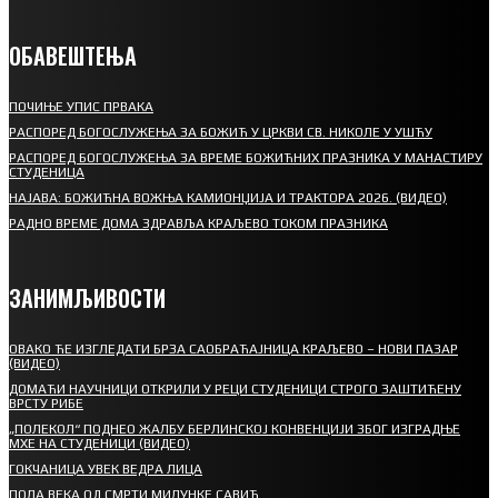
ОБАВЕШТЕЊА
ПОЧИЊЕ УПИС ПРВАКА
РАСПОРЕД БОГОСЛУЖЕЊА ЗА БОЖИЋ У ЦРКВИ СВ. НИКОЛЕ У УШЋУ
РАСПОРЕД БОГОСЛУЖЕЊА ЗА ВРЕМЕ БОЖИЋНИХ ПРАЗНИКА У МАНАСТИРУ
СТУДЕНИЦА
НАЈАВА: БОЖИЋНА ВОЖЊА КАМИОНЏИЈА И ТРАКТОРА 2026. (ВИДЕО)
РАДНО ВРЕМЕ ДОМА ЗДРАВЉА КРАЉЕВО ТОКОМ ПРАЗНИКА
ЗАНИМЉИВОСТИ
ОВАКО ЋЕ ИЗГЛЕДАТИ БРЗА САОБРАЋАЈНИЦА КРАЉЕВО – НОВИ ПАЗАР
(ВИДЕО)
ДОМАЋИ НАУЧНИЦИ ОТКРИЛИ У РЕЦИ СТУДЕНИЦИ СТРОГО ЗАШТИЋЕНУ
ВРСТУ РИБЕ
„ПОЛЕКОЛ“ ПОДНЕО ЖАЛБУ БЕРЛИНСКОЈ КОНВЕНЦИЈИ ЗБОГ ИЗГРАДЊЕ
МХЕ НА СТУДЕНИЦИ (ВИДЕО)
ГОКЧАНИЦА УВЕК ВЕДРА ЛИЦА
ПОЛА ВЕКА ОД СМРТИ МИЛУНКЕ САВИЋ