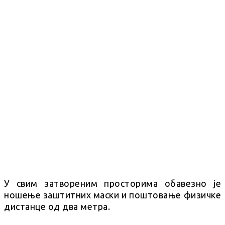
У свим затвореним просторима обавезно је
ношење заштитних маски и поштовање физичке
дистанце од два метра.