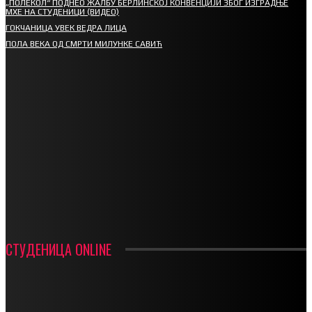
„ПОЛЕКОЛ“ ПОДНЕО ЖАЛБУ БЕРЛИНСКОЈ КОНВЕНЦИЈИ ЗБОГ ИЗГРАДЊЕ
МХЕ НА СТУДЕНИЦИ (ВИДЕО)
ГОКЧАНИЦА УВЕК ВЕДРА ЛИЦА
ПОЛА ВЕКА ОД СМРТИ МИЛУНКЕ САВИЋ
СПОРТ
СТАРТУЈУ ФУДБАЛЕРИ РАДНИКА И МИНЕРАЛА
СРЕТЕЊСКИ СУСРЕТ ПЛАНИНАРА НА ЖАРАЧКОЈ ПЛАНИНИ
ФУДБАЛ – РЕЗУЛТАТИ
ИН МЕМОРИАМ – ВЛАДАН СТАНИМИРОВИЋ
ФК ДЕВИЋИ ШАМПИОНИ ОПШТИНСКЕ ЛИГЕ
СТУДЕНИЦА ONLINE