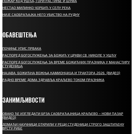
ПОЖАР КОД УШЋА, ГОРИ РАСТИЊЕ И ШУМА
НЕСТАО МИЛИНКО ЧОРБИЋ У СЕЛУ РЕКА
НИЈЕ САОБРАЋАЈКА НЕГО УБИСТВО НА РУДНУ
ОБАВЕШТЕЊА
ПОЧИЊЕ УПИС ПРВАКА
РАСПОРЕД БОГОСЛУЖЕЊА ЗА БОЖИЋ У ЦРКВИ СВ. НИКОЛЕ У УШЋУ
РАСПОРЕД БОГОСЛУЖЕЊА ЗА ВРЕМЕ БОЖИЋНИХ ПРАЗНИКА У МАНАСТИРУ
СТУДЕНИЦА
НАЈАВА: БОЖИЋНА ВОЖЊА КАМИОНЏИЈА И ТРАКТОРА 2026. (ВИДЕО)
РАДНО ВРЕМЕ ДОМА ЗДРАВЉА КРАЉЕВО ТОКОМ ПРАЗНИКА
ЗАНИМЉИВОСТИ
ОВАКО ЋЕ ИЗГЛЕДАТИ БРЗА САОБРАЋАЈНИЦА КРАЉЕВО – НОВИ ПАЗАР
(ВИДЕО)
ДОМАЋИ НАУЧНИЦИ ОТКРИЛИ У РЕЦИ СТУДЕНИЦИ СТРОГО ЗАШТИЋЕНУ
ВРСТУ РИБЕ