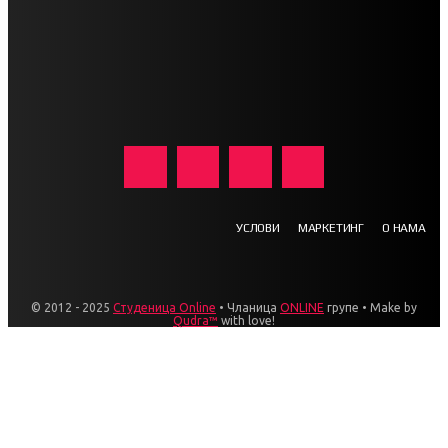
УСЛОВИ
МАРКЕТИНГ
О НАМА
© 2012 - 2025
Студеница Online
• Чланица
ONLINE
групе • Make by
Qudra™
with love!