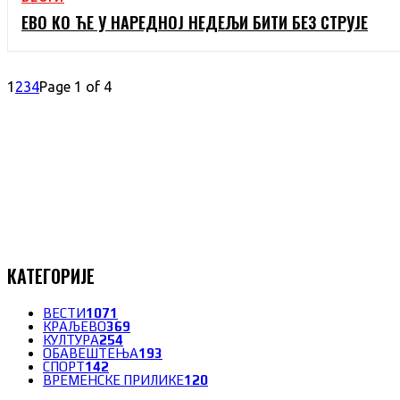
ЕВО КО ЋЕ У НАРЕДНОЈ НЕДЕЉИ БИТИ БЕЗ СТРУЈЕ
1
2
3
4
Page 1 of 4
КАТЕГОРИЈЕ
ВЕСТИ
1071
КРАЉЕВО
369
КУЛТУРА
254
ОБАВЕШТЕЊА
193
СПОРТ
142
ВРЕМЕНСКЕ ПРИЛИКЕ
120