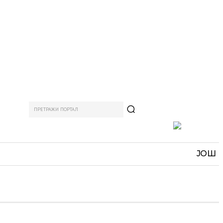
ПРЕТРАЖИ ПОРТАЛ
АМ
СПОРТ
ЗАНИМЉИВО
MORE
ЈОШ