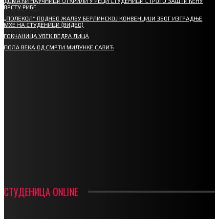
ДОМАЋИ НАУЧНИЦИ ОТКРИЛИ У РЕЦИ СТУДЕНИЦИ СТРОГО ЗАШТИЋЕНУ
ВРСТУ РИБЕ
„ПОЛЕКОЛ“ ПОДНЕО ЖАЛБУ БЕРЛИНСКОЈ КОНВЕНЦИЈИ ЗБОГ ИЗГРАДЊЕ
МХЕ НА СТУДЕНИЦИ (ВИДЕО)
ГОКЧАНИЦА УВЕК ВЕДРА ЛИЦА
ПОЛА ВЕКА ОД СМРТИ МИЛУНКЕ САВИЋ
СПОРТ
СТАРТУЈУ ФУДБАЛЕРИ РАДНИКА И МИНЕРАЛА
СРЕТЕЊСКИ СУСРЕТ ПЛАНИНАРА НА ЖАРАЧКОЈ ПЛАНИНИ
ФУДБАЛ – РЕЗУЛТАТИ
ИН МЕМОРИАМ – ВЛАДАН СТАНИМИРОВИЋ
ФК ДЕВИЋИ ШАМПИОНИ ОПШТИНСКЕ ЛИГЕ
СТУДЕНИЦА ONLINE