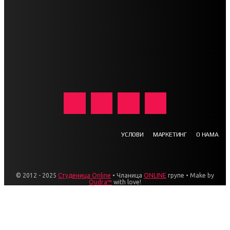
УСЛОВИ
МАРКЕТИНГ
О НАМА
© 2012 - 2025
Студеница Online
• Чланица
ONLINE
групе • Make by
Qudra™
with love!