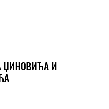
А ЏИНОВИЋА И
ЋА