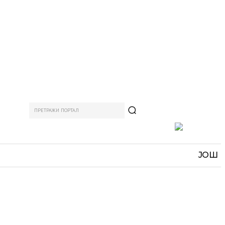
ПРЕТРАЖИ ПОРТАЛ
АМ
СПОРТ
ЗАНИМЉИВО
MORE
ЈОШ