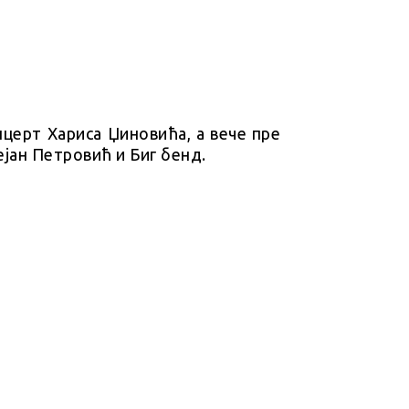
онцерт Хариса Џиновића, а вече пре
ејан Петровић и Биг бенд.