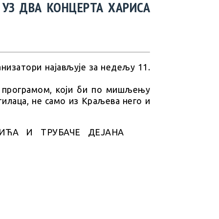
, УЗ ДВА КОНЦЕРТА ХАРИСА
изатори најављује за недељу 11.
 програмом, који би по мишљењу
тилаца, не само из Краљева него и