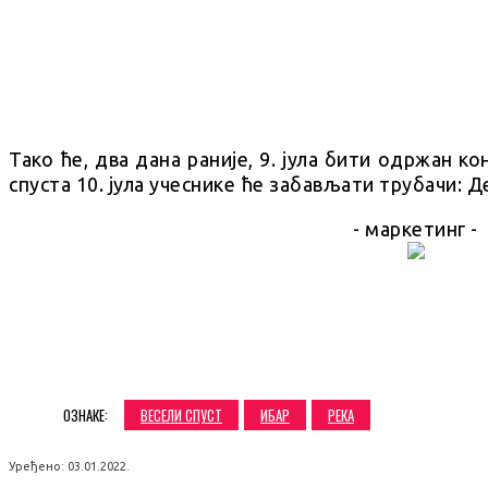
Тако ће, два дана раније, 9. јула бити одржан к
спуста 10. јула учеснике ће забављати трубачи: Д
- маркетинг -
SHARE
ОЗНАКЕ:
ВЕСЕЛИ СПУСТ
ИБАР
РЕКА
Уређено:
03.01.2022.