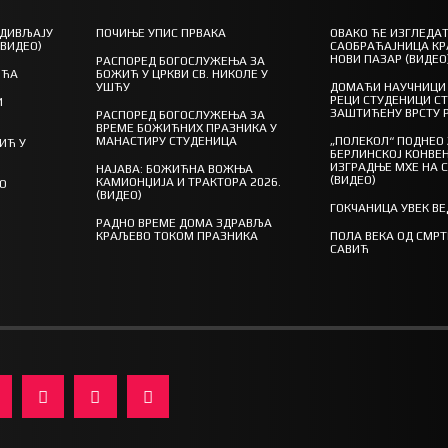
 ДИВЉАЈУ
ПОЧИЊЕ УПИС ПРВАКА
ОВАКО ЋЕ ИЗГЛЕДАТ
(ВИДЕО)
САОБРАЋАЈНИЦА КР
НОВИ ПАЗАР (ВИДЕО
РАСПОРЕД БОГОСЛУЖЕЊА ЗА
ШЋА
БОЖИЋ У ЦРКВИ СВ. НИКОЛЕ У
УШЋУ
ДОМАЋИ НАУЧНИЦИ 
РЕЦИ СТУДЕНИЦИ С
И
ЗАШТИЋЕНУ ВРСТУ 
РАСПОРЕД БОГОСЛУЖЕЊА ЗА
ВРЕМЕ БОЖИЋНИХ ПРАЗНИКА У
МАНАСТИРУ СТУДЕНИЦА
„ПОЛЕКОЛ“ ПОДНЕО
ИЋ У
БЕРЛИНСКОЈ КОНВЕН
ИЗГРАДЊЕ МХЕ НА 
НАЈАВА: БОЖИЋНА ВОЖЊА
(ВИДЕО)
КАМИОНЏИЈА И ТРАКТОРА 2026.
ГО
(ВИДЕО)
ГОКЧАНИЦА УВЕК В
РАДНО ВРЕМЕ ДОМА ЗДРАВЉА
КРАЉЕВО ТОКОМ ПРАЗНИКА
ПОЛА ВЕКА ОД СМР
САВИЋ