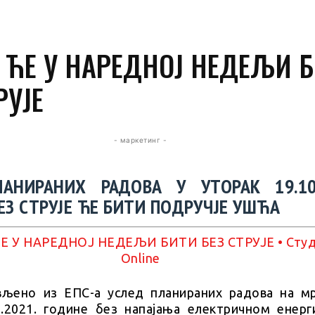
О ЋЕ У НАРЕДНОЈ НЕДЕЉИ 
РУЈЕ
- маркетинг -
АНИРАНИХ РАДОВА У УТОРАК 19.10.
ЕЗ СТРУЈЕ ЋЕ БИТИ ПОДРУЧЈЕ УШЋА
ављено из ЕПС-а услед планираних радова на 
0.2021. године без напајања електричном енерг