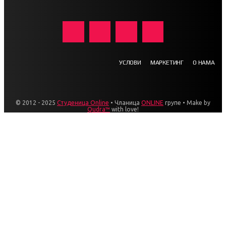
УСЛОВИ
МАРКЕТИНГ
О НАМА
© 2012 - 2025
Студеница Online
• Чланица
ONLINE
групе • Make by
Qudra™
with love!