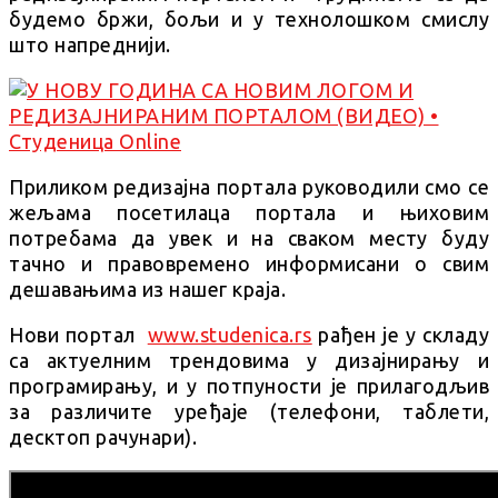
будемо бржи, бољи и у технолошком смислу
што напреднији.
Приликом редизајна портала руководили смо се
жељама посетилаца портала и њиховим
потребама да увек и на сваком месту буду
тачно и правовремено информисани о свим
дешавањима из нашег краја.
Нови портал
www.studenica.rs
рађен је у складу
са актуелним трендовима у дизајнирању и
програмирању, и у потпуности је прилагодљив
за различите уређаје (телефони, таблети,
десктоп рачунари).