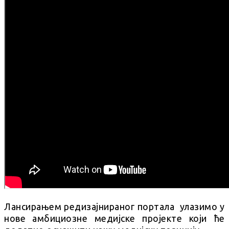
Лансирањем редизајнираног портала улазимо у
нове амбициозне медијске пројекте који ће