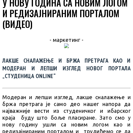
У НОВУ ГОДИНА СА НОВИМ ЛОГОМ
И РЕДИЗАЈНИРАНИМ ПОРТАЛОМ
(ВИДЕО)
- маркетинг -
ЛАКШЕ СНАЛАЖЕЊЕ И БРЖА ПРЕТРАГА КАО И
МОДЕРАН И ЛЕПШИ ИЗГЛЕД НОВОГ ПОРТАЛА
„СТУДЕНИЦА ONLINE“
Модеран и лепши изглед, лакше сналажење и
бржа претрага је само део нашег напора да
најважније вести из студеничког и ибарског
краја буду што боље пласиране. Зато смо у
нову годину ушли са новим логом као и
редизајнираним порталом и трудићемо се да