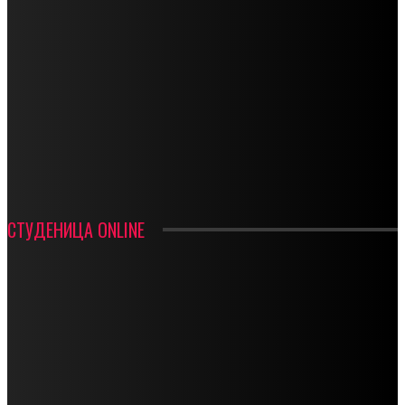
СПОРТ
СТАРТУЈУ ФУДБАЛЕРИ РАДНИКА И МИНЕРАЛА
СРЕТЕЊСКИ СУСРЕТ ПЛАНИНАРА НА ЖАРАЧКОЈ ПЛАНИНИ
ФУДБАЛ – РЕЗУЛТАТИ
ИН МЕМОРИАМ – ВЛАДАН СТАНИМИРОВИЋ
ФК ДЕВИЋИ ШАМПИОНИ ОПШТИНСКЕ ЛИГЕ
СТУДЕНИЦА ONLINE