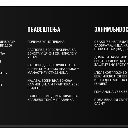
ОБАВЕШТЕЊА
ЗАНИМЉИВОС
 ДИВЉАЈУ
ПОЧИЊЕ УПИС ПРВАКА
ОВАКО ЋЕ ИЗГЛЕДАТ
(ВИДЕО)
САОБРАЋАЈНИЦА КР
НОВИ ПАЗАР (ВИДЕО
РАСПОРЕД БОГОСЛУЖЕЊА ЗА
ШЋА
БОЖИЋ У ЦРКВИ СВ. НИКОЛЕ У
УШЋУ
ДОМАЋИ НАУЧНИЦИ 
РЕЦИ СТУДЕНИЦИ С
И
ЗАШТИЋЕНУ ВРСТУ 
РАСПОРЕД БОГОСЛУЖЕЊА ЗА
ВРЕМЕ БОЖИЋНИХ ПРАЗНИКА У
МАНАСТИРУ СТУДЕНИЦА
„ПОЛЕКОЛ“ ПОДНЕО
ИЋ У
БЕРЛИНСКОЈ КОНВЕН
ИЗГРАДЊЕ МХЕ НА 
НАЈАВА: БОЖИЋНА ВОЖЊА
(ВИДЕО)
КАМИОНЏИЈА И ТРАКТОРА 2026.
ГО
(ВИДЕО)
ГОКЧАНИЦА УВЕК В
РАДНО ВРЕМЕ ДОМА ЗДРАВЉА
КРАЉЕВО ТОКОМ ПРАЗНИКА
ПОЛА ВЕКА ОД СМР
САВИЋ