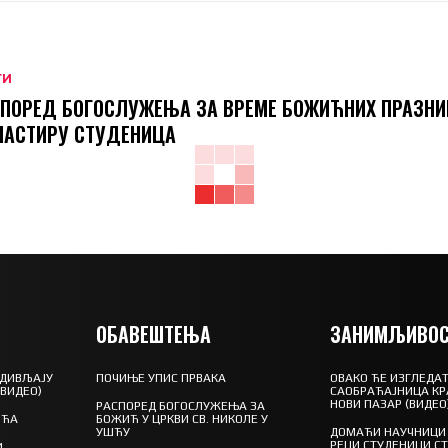
ТИ
ПОРЕД БОГОСЛУЖЕЊА ЗА ВРЕМЕ БОЖИЋНИХ ПРАЗНИ
НАСТИРУ СТУДЕНИЦА
ОБАВЕШТЕЊА
ЗАНИМЉИВОС
 ДИВЉАЈУ
ПОЧИЊЕ УПИС ПРВАКА
ОВАКО ЋЕ ИЗГЛЕДАТ
(ВИДЕО)
САОБРАЋАЈНИЦА КР
НОВИ ПАЗАР (ВИДЕО
РАСПОРЕД БОГОСЛУЖЕЊА ЗА
ШЋА
БОЖИЋ У ЦРКВИ СВ. НИКОЛЕ У
УШЋУ
ДОМАЋИ НАУЧНИЦИ 
РЕЦИ СТУДЕНИЦИ С
И