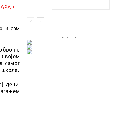
о и сам
- маркетинг -
обројне
 Својом
д самог
 школе.
ј деци.
лагањем