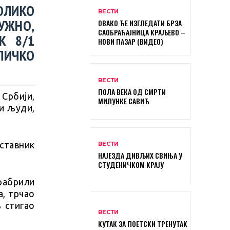
ОЛИКО
ВЕСТИ
УЖНО,
ОВАКО ЋЕ ИЗГЛЕДАТИ БРЗА
САОБРАЋАЈНИЦА КРАЉЕВО –
К 8/1
НОВИ ПАЗАР (ВИДЕО)
ИЧКО
ВЕСТИ
ПОЛА ВЕКА ОД СМРТИ
 Србији,
МИЛУНКЕ САВИЋ
ди људи,
ставник
ВЕСТИ
НАЈЕЗДА ДИВЉИХ СВИЊА У
СТУДЕНИЧКОМ КРАЈУ
рабрили
а, трчао
 стигао
ВЕСТИ
КУТАК ЗА ПОЕТСКИ ТРЕНУТАК