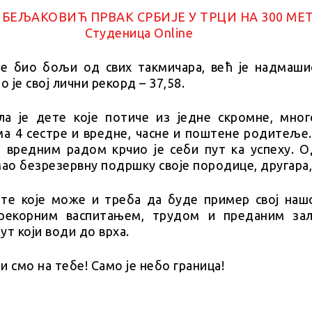
је био бољи од свих такмичара, већ је надмаши
о је свој лични рекорд – 37,58.
ла је дете које потиче из једне скромне, мног
ма 4 сестре и вредне, часне и поштене родитеље.
 вредним радом крчио је себи пут ка успеху. О
мао безрезервну подршку своје породице, другара,
ете које може и треба да буде пример свој нашо
прекорним васпитањем, трудом и преданим за
пут који води до врха.
и смо на тебе! Само је небо граница!