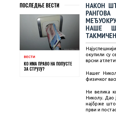
НАКОН ШТ
ПОСЛЕДЊЕ ВЕСТИ
РАНГОВА
МЕЂУОКР
НАШЕ Ш
ТАКМИЧЕЊ
Најуспешнији
окупили су с
ВЕСТИ
врсни атлети
КО ИМА ПРАВО НА ПОПУСТЕ
ЗА СТРУЈУ?
Нашег Никол
физичког ва
Ни велика к
Николу. Дао 
најбрже што
први и поста