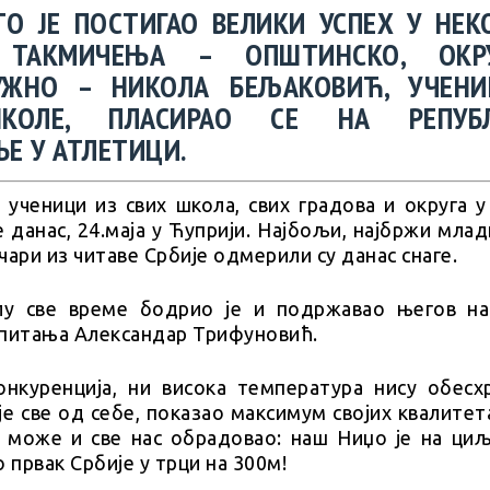
О ЈЕ ПОСТИГАО ВЕЛИКИ УСПЕХ У НЕК
 ТАКМИЧЕЊА – ОПШТИНСКО, ОКР
УЖНО – НИКОЛА БЕЉАКОВИЋ, УЧЕНИ
КОЛЕ, ПЛАСИРАО СЕ НА РЕПУБЛ
Е У АТЛЕТИЦИ.
 ученици из свих школа, свих градова и округа у
е данас, 24.маја у Ћуприји. Најбољи, најбржи мла
чари из читаве Србије одмерили су данас снаге.
у све време бодрио је и подржавао његов на
спитања Александар Трифуновић.
онкуренција, ни висока температура нису обесх
је све од себе, показао максимум својих квалитет
 може и све нас обрадовао: наш Ниџо је на циљ
о првак Србије у трци на 300м!