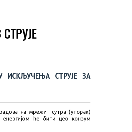
 СТРУЈЕ
У ИСКЉУЧЕЊА СТРУЈЕ ЗА
 радова на мрежи сутра (уторак)
ом енергијом ће бити цео конзум