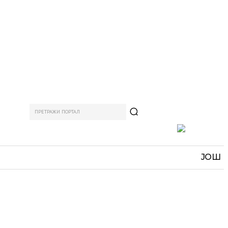
ПРЕТРАЖИ ПОРТАЛ
АМ
СПОРТ
ЗАНИМЉИВО
MORE
ЈОШ