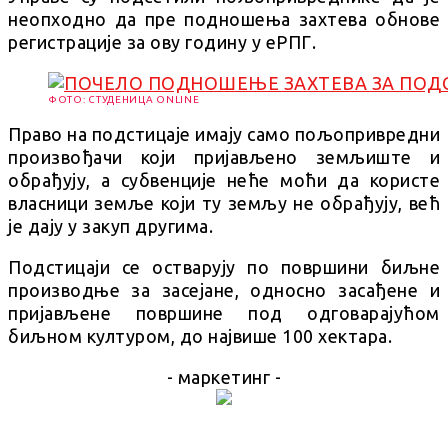
неопходно да пре подношења захтева обнове
регистрације за ову годину у еРПГ.
ФОТО: СТУДЕНИЦА ONLINE
Право на подстицаје имају само пољопривредни
произвођачи који пријављено земљиште и
обрађују, а субвенције неће моћи да користе
власници земље који ту земљу не обрађују, већ
је дају у закуп другима.
Подстицаји се остварују по површини биљне
производње за засејане, односно засађене и
пријављене површине под одговарајућом
биљном културом, до највише 100 хектара.
- маркетинг -