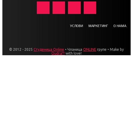
УСЛОВИ
МАРКЕТИНГ
О НАМА
© 2012 - 2025
Студеница Online
• Чланица
ONLINE
групе • Make by
Qudra™
with love!