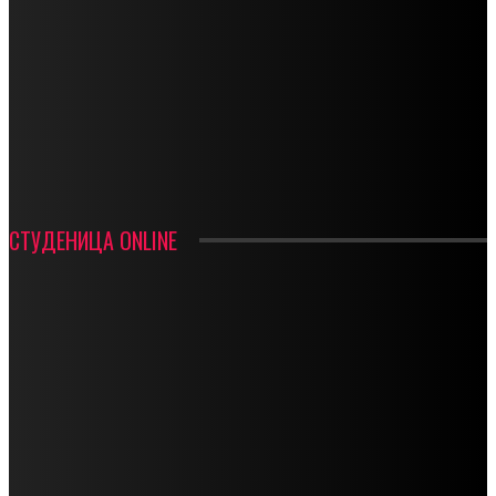
СТАРТУЈУ ФУДБАЛЕРИ РАДНИКА И МИНЕРАЛА
СРЕТЕЊСКИ СУСРЕТ ПЛАНИНАРА НА ЖАРАЧКОЈ ПЛАНИНИ
ФУДБАЛ – РЕЗУЛТАТИ
ИН МЕМОРИАМ – ВЛАДАН СТАНИМИРОВИЋ
ФК ДЕВИЋИ ШАМПИОНИ ОПШТИНСКЕ ЛИГЕ
СТУДЕНИЦА ONLINE