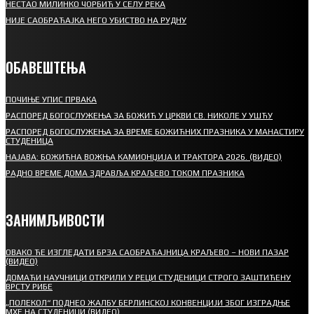
НЕСТАО МИЛИНКО ЧОРБИЋ У СЕЛУ РЕКА
НИЈЕ САОБРАЋАЈКА НЕГО УБИСТВО НА РУДНУ
ОБАВЕШТЕЊА
ПОЧИЊЕ УПИС ПРВАКА
РАСПОРЕД БОГОСЛУЖЕЊА ЗА БОЖИЋ У ЦРКВИ СВ. НИКОЛЕ У УШЋУ
РАСПОРЕД БОГОСЛУЖЕЊА ЗА ВРЕМЕ БОЖИЋНИХ ПРАЗНИКА У МАНАСТИРУ
СТУДЕНИЦА
НАЈАВА: БОЖИЋНА ВОЖЊА КАМИОНЏИЈА И ТРАКТОРА 2026. (ВИДЕО)
РАДНО ВРЕМЕ ДОМА ЗДРАВЉА КРАЉЕВО ТОКОМ ПРАЗНИКА
ЗАНИМЉИВОСТИ
ОВАКО ЋЕ ИЗГЛЕДАТИ БРЗА САОБРАЋАЈНИЦА КРАЉЕВО – НОВИ ПАЗАР
(ВИДЕО)
ДОМАЋИ НАУЧНИЦИ ОТКРИЛИ У РЕЦИ СТУДЕНИЦИ СТРОГО ЗАШТИЋЕНУ
ВРСТУ РИБЕ
„ПОЛЕКОЛ“ ПОДНЕО ЖАЛБУ БЕРЛИНСКОЈ КОНВЕНЦИЈИ ЗБОГ ИЗГРАДЊЕ
МХЕ НА СТУДЕНИЦИ (ВИДЕО)