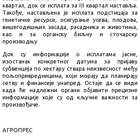
квартал, док се исплата за III квартал наставља.
Такође, настављена је исплата подстицаја за
генетичке ресурсе, осигурање усева, плодова,
вишегодишњих засада, расадника и животиња,
као и за органску биљну и сточарску
производњу
Док су информације о исплатама јасне,
изостанак конкретног датума за пријаву
субвенција по хектару ствара неизвесност међу
пољопривредницима, који морају да планирају
сетву и финансије унапред. Остаје да се види
када ће надлежни органи објавити прецизне
информације које су од кључне важности за
произвођаче.
АГРОПРЕС