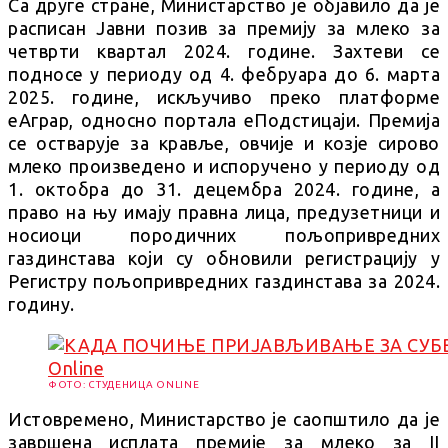
Са друге стране, Министарство је објавило да је
расписан Јавни позив за премију за млеко за
четврти квартал 2024. године. Захтеви се
подносе у периоду од 4. фебруара до 6. марта
2025. године, искључиво преко платформе
еАграр, односно портала еПодстицаји. Премија
се остварује за кравље, овчије и козје сирово
млеко произведено и испоручено у периоду од
1. октобра до 31. децембра 2024. године, а
право на њу имају правна лица, предузетници и
носиоци породичних пољопривредних
газдинстава који су обновили регистрацију у
Регистру пољопривредних газдинстава за 2024.
годину.
ФОТО: СТУДЕНИЦА ONLINE
Истовремено, Министарство је саопштило да је
завршена исплата премије за млеко за II