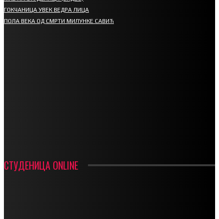
ГОКЧАНИЦА УВЕК ВЕДРА ЛИЦА
ПОЛА ВЕКА ОД СМРТИ МИЛУНКЕ САВИЋ
СПОРТ
СТАРТУЈУ ФУДБАЛЕРИ РАДНИКА И МИНЕРАЛА
СРЕТЕЊСКИ СУСРЕТ ПЛАНИНАРА НА ЖАРАЧКОЈ ПЛАНИНИ
ФУДБАЛ – РЕЗУЛТАТИ
ИН МЕМОРИАМ – ВЛАДАН СТАНИМИРОВИЋ
ФК ДЕВИЋИ ШАМПИОНИ ОПШТИНСКЕ ЛИГЕ
СТУДЕНИЦА ONLINE