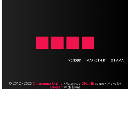
УСЛОВИ
МАРКЕТИНГ
О НАМА
© 2012 - 2025
Студеница Online
• Чланица
ONLINE
групе • Make by
Qudra™
with love!