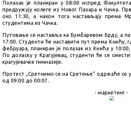
Полазак је планиран у 08:00 испред Факултет
придружују колеге из Новог Пазара и Чачка. Пр
око 11:30, а након тога настављају према М
студентима из Чачка.
Путовање се наставља ка Бумбаревом Брду, а па
17:00. Студенти ће наставити пут према Книћу, г
фебруара, планиран је полазак из Кнића у 10:00,
По доласку у Крагујевац, студенти ће се смест
крагујевачке гимназије.
Протест „Сретнимо се на Сретење“ одржаће се у 
од 09:00 до 00:07.
- маркетинг -
SHARE