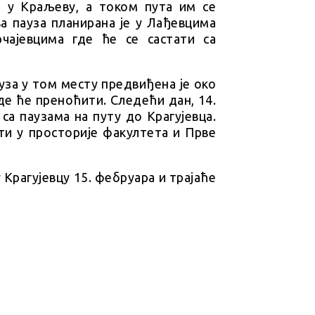
а у Краљеву, а током пута им се
ва пауза планирана је у Лађевцима
рчајевцима где ће се састати са
уза у том месту предвиђена је око
де ће преноћити. Следећи дан, 14.
 са паузама на путу до Крагујевца.
ити у просторије факултета и Прве
Крагујевцу 15. фебруара и трајаће