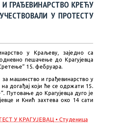
 И ГРАЂЕВИНАРСТВО КРЕЋУ
УЧЕСТВОВАЛИ У ПРОТЕСТУ
нарство у Краљеву, заједно са
водневно пешачење до Крагујевца
 Сретење“ 15. фебруара.
а за машинство и грађевинарство у
на догађај који ће се одржати 15.
. Путовање до Крагујевца дуго је
јевце и Кнић захтева око 14 сати
.