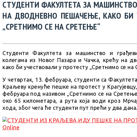
СТУДЕНТИ ФАКУЛТЕТА ЗА МАШИНСТВО
НА ДВОДНЕВНО ПЕШАЧЕЊЕ, КАКО БИ 
„СРЕТНИМО СЕ НА СРЕТЕЊЕ“
Студенти Факултета за машинство и грађеви
колегама из Новог Пазара и Чачка, крећу на д
како би учествовали у протесту „Сретнимо се на
У четвртак, 13. фебруара, студенти са Факултет
Краљеву кренуће пешке на протест у Крагујевцу, 
фебруара под називом „Сретнимо се на Сретење“
око 65 километара, а рута која води кроз Мрча
хода, због чега ће студенти пут прећи у два дана