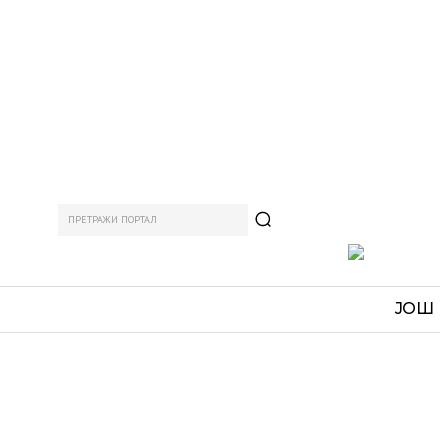
ПРЕТРАЖИ ПОРТАЛ
АМ
СПОРТ
ЗАНИМЉИВО
MORE
ЈОШ