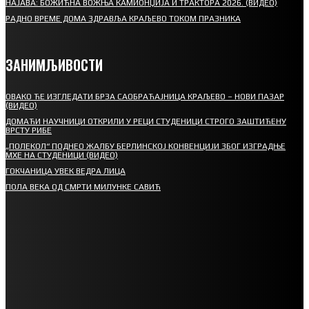
НАЈАВА: БОЖИЋНА ВОЖЊА КАМИОНЏИЈА И ТРАКТОРА 2026. (ВИДЕО)
РАДНО ВРЕМЕ ДОМА ЗДРАВЉА КРАЉЕВО ТОКОМ ПРАЗНИКА
ЗАНИМЉИВОСТИ
ОВАКО ЋЕ ИЗГЛЕДАТИ БРЗА САОБРАЋАЈНИЦА КРАЉЕВО – НОВИ ПАЗАР
(ВИДЕО)
ДОМАЋИ НАУЧНИЦИ ОТКРИЛИ У РЕЦИ СТУДЕНИЦИ СТРОГО ЗАШТИЋЕНУ
ВРСТУ РИБЕ
„ПОЛЕКОЛ“ ПОДНЕО ЖАЛБУ БЕРЛИНСКОЈ КОНВЕНЦИЈИ ЗБОГ ИЗГРАДЊЕ
МХЕ НА СТУДЕНИЦИ (ВИДЕО)
ГОКЧАНИЦА УВЕК ВЕДРА ЛИЦА
ПОЛА ВЕКА ОД СМРТИ МИЛУНКЕ САВИЋ
СПОРТ
СТАРТУЈУ ФУДБАЛЕРИ РАДНИКА И МИНЕРАЛА
СРЕТЕЊСКИ СУСРЕТ ПЛАНИНАРА НА ЖАРАЧКОЈ ПЛАНИНИ
ФУДБАЛ – РЕЗУЛТАТИ