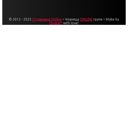
© 2012 - 2025
Студеница Online
• Чланица
ONLINE
групе • Make by
Qudra™
with love!