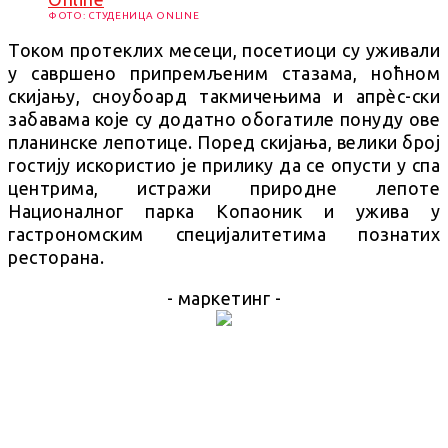
ФОТО: СТУДЕНИЦА ONLINE
Током протеклих месеци, посетиоци су уживали
у савршено припремљеним стазама, ноћном
скијању, сноубоард такмичењима и апрèс-ски
забавама које су додатно обогатиле понуду ове
планинске лепотице. Поред скијања, велики број
гостију искористио је прилику да се опусти у спа
центрима, истражи природне лепоте
Националног парка Копаоник и ужива у
гастрономским специјалитетима познатих
ресторана.
- маркетинг -