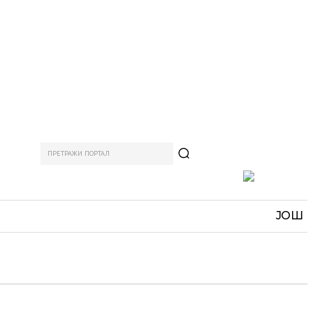
ПРЕТРАЖИ ПОРТАЛ
АМ
СПОРТ
ЗАНИМЉИВО
MORE
ЈОШ