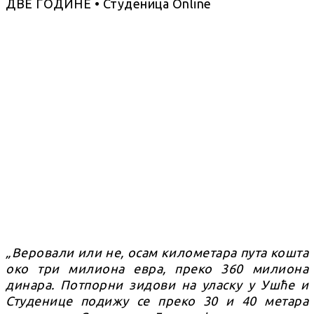
„Веровали или не, осам километара пута кошта
око три милиона евра, преко 360 милиона
динара. Потпорни зидови на уласку у Ушће и
Студенице подижу се преко 30 и 40 метара