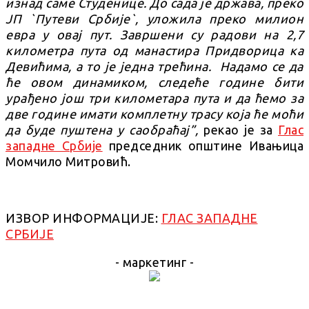
изнад саме Студенице. До сада је држава, преко
ЈП `Путеви Србије`, уложила преко милион
евра у овај пут. Завршени су радови на 2,7
километра пута од манастира Придворица ка
Девићима, а то је једна трећина. Надамо се да
ће овом динамиком, следеће године бити
урађено још три километара пута и да ћемо за
две године имати комплетну трасу која ће моћи
да буде пуштена у саобраћај”,
рекао је за
Глас
западне Србије
председник општине Ивањица
Момчило Митровић.
ИЗВОР ИНФОРМАЦИЈЕ:
ГЛАС ЗАПАДНЕ
СРБИЈЕ
- маркетинг -