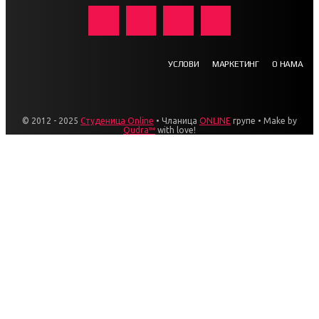
УСЛОВИ
МАРКЕТИНГ
О НАМА
© 2012 - 2025
Студеница Online
• Чланица
ONLINE
групе • Make by
Qudra™
with love!