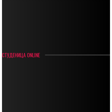
СТАРТУЈУ ФУДБАЛЕРИ РАДНИКА И МИНЕРАЛА
СРЕТЕЊСКИ СУСРЕТ ПЛАНИНАРА НА ЖАРАЧКОЈ ПЛАНИНИ
ФУДБАЛ – РЕЗУЛТАТИ
ИН МЕМОРИАМ – ВЛАДАН СТАНИМИРОВИЋ
ФК ДЕВИЋИ ШАМПИОНИ ОПШТИНСКЕ ЛИГЕ
СТУДЕНИЦА ONLINE