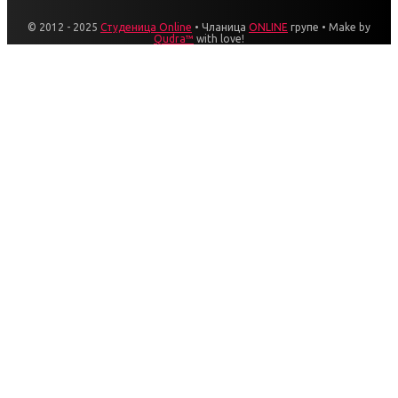
© 2012 - 2025
Студеница Online
• Чланица
ONLINE
групе • Make by
Qudra™
with love!