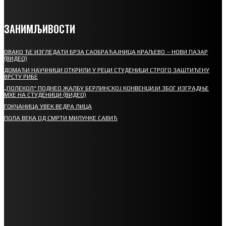
ЗАНИМЉИВОСТИ
ОВАКО ЋЕ ИЗГЛЕДАТИ БРЗА САОБРАЋАЈНИЦА КРАЉЕВО – НОВИ ПАЗАР
(ВИДЕО)
ДОМАЋИ НАУЧНИЦИ ОТКРИЛИ У РЕЦИ СТУДЕНИЦИ СТРОГО ЗАШТИЋЕНУ
ВРСТУ РИБЕ
„ПОЛЕКОЛ“ ПОДНЕО ЖАЛБУ БЕРЛИНСКОЈ КОНВЕНЦИЈИ ЗБОГ ИЗГРАДЊЕ
МХЕ НА СТУДЕНИЦИ (ВИДЕО)
ГОКЧАНИЦА УВЕК ВЕДРА ЛИЦА
ПОЛА ВЕКА ОД СМРТИ МИЛУНКЕ САВИЋ
СПОРТ
СТАРТУЈУ ФУДБАЛЕРИ РАДНИКА И МИНЕРАЛА
СРЕТЕЊСКИ СУСРЕТ ПЛАНИНАРА НА ЖАРАЧКОЈ ПЛАНИНИ
ФУДБАЛ – РЕЗУЛТАТИ
ИН МЕМОРИАМ – ВЛАДАН СТАНИМИРОВИЋ
ФК ДЕВИЋИ ШАМПИОНИ ОПШТИНСКЕ ЛИГЕ