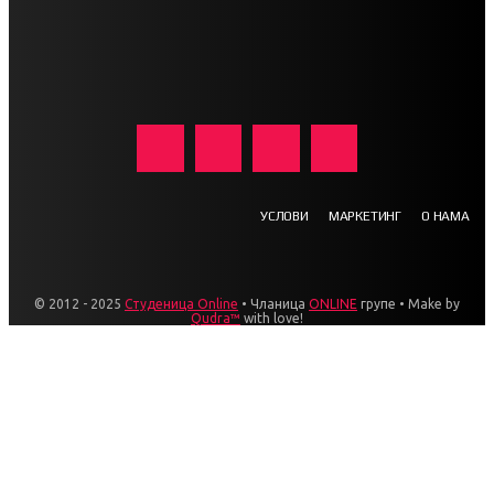
УСЛОВИ
МАРКЕТИНГ
О НАМА
© 2012 - 2025
Студеница Online
• Чланица
ONLINE
групе • Make by
Qudra™
with love!