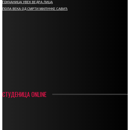
ГОКЧАНИЦА УВЕК ВЕДРА ЛИЦА
ПОЛА ВЕКА ОД СМРТИ МИЛУНКЕ САВИЋ
СПОРТ
СТАРТУЈУ ФУДБАЛЕРИ РАДНИКА И МИНЕРАЛА
СРЕТЕЊСКИ СУСРЕТ ПЛАНИНАРА НА ЖАРАЧКОЈ ПЛАНИНИ
ФУДБАЛ – РЕЗУЛТАТИ
ИН МЕМОРИАМ – ВЛАДАН СТАНИМИРОВИЋ
ФК ДЕВИЋИ ШАМПИОНИ ОПШТИНСКЕ ЛИГЕ
СТУДЕНИЦА ONLINE