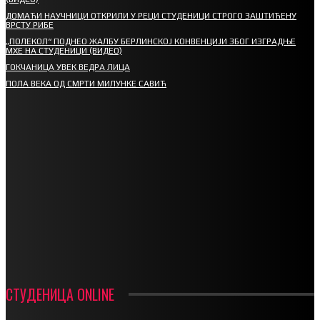
ДОМАЋИ НАУЧНИЦИ ОТКРИЛИ У РЕЦИ СТУДЕНИЦИ СТРОГО ЗАШТИЋЕНУ
ВРСТУ РИБЕ
„ПОЛЕКОЛ“ ПОДНЕО ЖАЛБУ БЕРЛИНСКОЈ КОНВЕНЦИЈИ ЗБОГ ИЗГРАДЊЕ
МХЕ НА СТУДЕНИЦИ (ВИДЕО)
ГОКЧАНИЦА УВЕК ВЕДРА ЛИЦА
ПОЛА ВЕКА ОД СМРТИ МИЛУНКЕ САВИЋ
СПОРТ
СТАРТУЈУ ФУДБАЛЕРИ РАДНИКА И МИНЕРАЛА
СРЕТЕЊСКИ СУСРЕТ ПЛАНИНАРА НА ЖАРАЧКОЈ ПЛАНИНИ
ФУДБАЛ – РЕЗУЛТАТИ
ИН МЕМОРИАМ – ВЛАДАН СТАНИМИРОВИЋ
ФК ДЕВИЋИ ШАМПИОНИ ОПШТИНСКЕ ЛИГЕ
СТУДЕНИЦА ONLINE