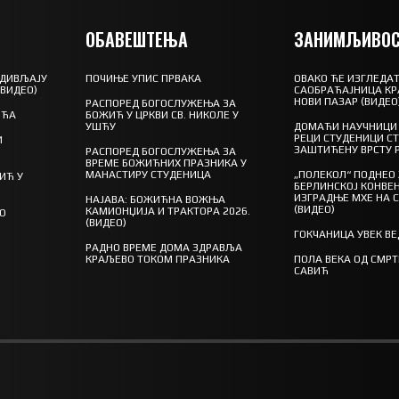
ОБАВЕШТЕЊА
ЗАНИМЉИВОС
 ДИВЉАЈУ
ПОЧИЊЕ УПИС ПРВАКА
ОВАКО ЋЕ ИЗГЛЕДАТ
(ВИДЕО)
САОБРАЋАЈНИЦА КР
НОВИ ПАЗАР (ВИДЕО
РАСПОРЕД БОГОСЛУЖЕЊА ЗА
ШЋА
БОЖИЋ У ЦРКВИ СВ. НИКОЛЕ У
УШЋУ
ДОМАЋИ НАУЧНИЦИ 
РЕЦИ СТУДЕНИЦИ С
И
ЗАШТИЋЕНУ ВРСТУ 
РАСПОРЕД БОГОСЛУЖЕЊА ЗА
ВРЕМЕ БОЖИЋНИХ ПРАЗНИКА У
МАНАСТИРУ СТУДЕНИЦА
„ПОЛЕКОЛ“ ПОДНЕО
ИЋ У
БЕРЛИНСКОЈ КОНВЕН
ИЗГРАДЊЕ МХЕ НА 
НАЈАВА: БОЖИЋНА ВОЖЊА
(ВИДЕО)
КАМИОНЏИЈА И ТРАКТОРА 2026.
ГО
(ВИДЕО)
ГОКЧАНИЦА УВЕК В
РАДНО ВРЕМЕ ДОМА ЗДРАВЉА
КРАЉЕВО ТОКОМ ПРАЗНИКА
ПОЛА ВЕКА ОД СМР
САВИЋ