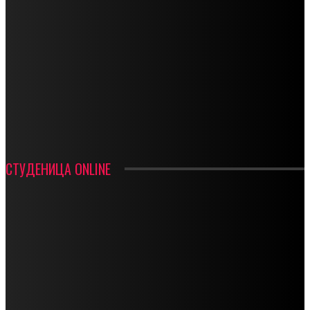
СПОРТ
СТАРТУЈУ ФУДБАЛЕРИ РАДНИКА И МИНЕРАЛА
СРЕТЕЊСКИ СУСРЕТ ПЛАНИНАРА НА ЖАРАЧКОЈ ПЛАНИНИ
ФУДБАЛ – РЕЗУЛТАТИ
ИН МЕМОРИАМ – ВЛАДАН СТАНИМИРОВИЋ
ФК ДЕВИЋИ ШАМПИОНИ ОПШТИНСКЕ ЛИГЕ
СТУДЕНИЦА ONLINE