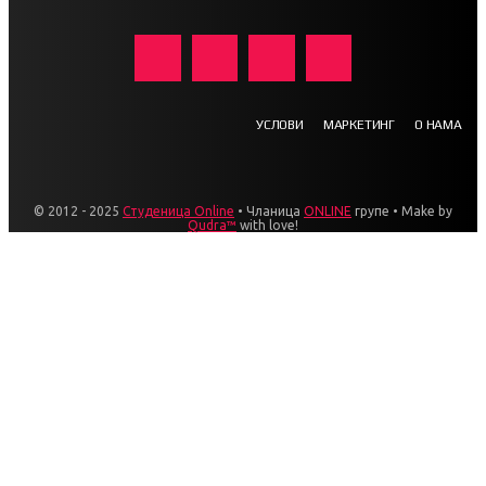
УСЛОВИ
МАРКЕТИНГ
О НАМА
© 2012 - 2025
Студеница Online
• Чланица
ONLINE
групе • Make by
Qudra™
with love!