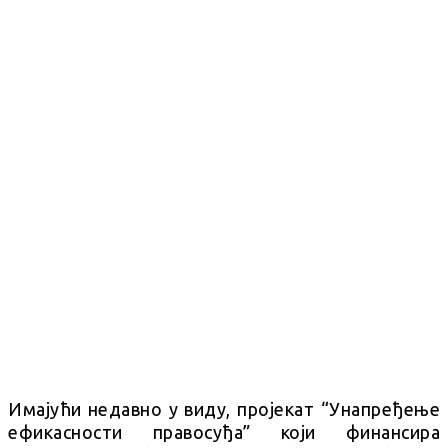
Имајући недавно у виду, пројекат “Унапређење
ефикасности правосуђа” који финансира