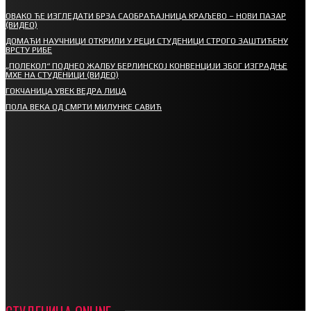
ОВАКО ЋЕ ИЗГЛЕДАТИ БРЗА САОБРАЋАЈНИЦА КРАЉЕВО – НОВИ ПАЗАР
(ВИДЕО)
ДОМАЋИ НАУЧНИЦИ ОТКРИЛИ У РЕЦИ СТУДЕНИЦИ СТРОГО ЗАШТИЋЕНУ
ВРСТУ РИБЕ
„ПОЛЕКОЛ“ ПОДНЕО ЖАЛБУ БЕРЛИНСКОЈ КОНВЕНЦИЈИ ЗБОГ ИЗГРАДЊЕ
МХЕ НА СТУДЕНИЦИ (ВИДЕО)
ГОКЧАНИЦА УВЕК ВЕДРА ЛИЦА
ПОЛА ВЕКА ОД СМРТИ МИЛУНКЕ САВИЋ
СПОРТ
СТАРТУЈУ ФУДБАЛЕРИ РАДНИКА И МИНЕРАЛА
СРЕТЕЊСКИ СУСРЕТ ПЛАНИНАРА НА ЖАРАЧКОЈ ПЛАНИНИ
ФУДБАЛ – РЕЗУЛТАТИ
ИН МЕМОРИАМ – ВЛАДАН СТАНИМИРОВИЋ
ФК ДЕВИЋИ ШАМПИОНИ ОПШТИНСКЕ ЛИГЕ