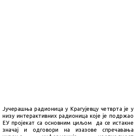
Јучерашња радионица у Крагујевцу четврта је у
низу интерактивних радионица које је подржао
ЕУ пројекат са основним циљом да се истакне
значај и одговори на изазове спречавања