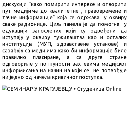
дискусији “како помирити интересе и отворити
пут медијима до квалитетне , правовремене и
тачне информације” која се одржава у оквиру
сваке радионице. Циљ панела је да помогне у
едукацији запослених који су одређени да
иступају у оквиру тужилаштва као и осталих
институција (МУП, здравствене установе) и
сарађују са медијима како би информације биле
правилно пласиране, а са друге стране
одговориле у потпуности захтевима медијског
информисања на начин на који се не потврђује
ни једно од начела кривичног поступка.