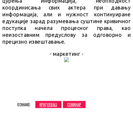
цурења информација, неопходност
координисања свих актера при давању
информација, али и нужност континуиране
едукације зарад разумевања суштине кривичног
поступка начела процесног права, као
неизоставним предуслову за одговорно и
прецизно извештавање.
- маркетинг -
ОЗНАКЕ:
КРАГУЈЕВАЦ
СЕМИНАР