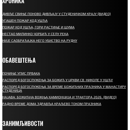
ХРОНИКА
ДИВЉЕ СВИЊЕ ПОНОВО ДИВЉАЈУ У СТУДЕНИЧКОМ КРАЈУ (ВИДЕО)
УГАШЕН ПОЖАР КОД УШЋА
ПОЖАР КОД УШЋА, ГОРИ РАСТИЊЕ И ШУМА
НЕСТАО МИЛИНКО ЧОРБИЋ У СЕЛУ РЕКА
НИЈЕ САОБРАЋАЈКА НЕГО УБИСТВО НА РУДНУ
ОБАВЕШТЕЊА
ПОЧИЊЕ УПИС ПРВАКА
РАСПОРЕД БОГОСЛУЖЕЊА ЗА БОЖИЋ У ЦРКВИ СВ. НИКОЛЕ У УШЋУ
РАСПОРЕД БОГОСЛУЖЕЊА ЗА ВРЕМЕ БОЖИЋНИХ ПРАЗНИКА У МАНАСТИРУ
СТУДЕНИЦА
НАЈАВА: БОЖИЋНА ВОЖЊА КАМИОНЏИЈА И ТРАКТОРА 2026. (ВИДЕО)
РАДНО ВРЕМЕ ДОМА ЗДРАВЉА КРАЉЕВО ТОКОМ ПРАЗНИКА
ЗАНИМЉИВОСТИ