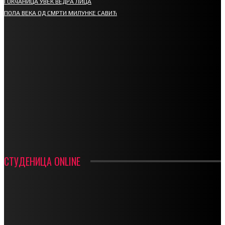
ГОКЧАНИЦА УВЕК ВЕДРА ЛИЦА
ПОЛА ВЕКА ОД СМРТИ МИЛУНКЕ САВИЋ
СПОРТ
СТАРТУЈУ ФУДБАЛЕРИ РАДНИКА И МИНЕРАЛА
СРЕТЕЊСКИ СУСРЕТ ПЛАНИНАРА НА ЖАРАЧКОЈ ПЛАНИНИ
ФУДБАЛ – РЕЗУЛТАТИ
ИН МЕМОРИАМ – ВЛАДАН СТАНИМИРОВИЋ
ФК ДЕВИЋИ ШАМПИОНИ ОПШТИНСКЕ ЛИГЕ
СТУДЕНИЦА ONLINE