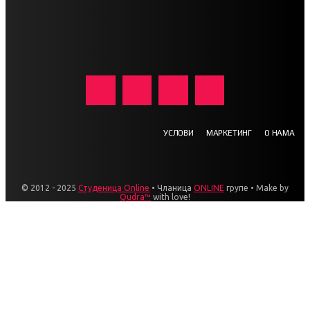
УСЛОВИ
МАРКЕТИНГ
О НАМА
© 2012 - 2025
Студеница Online
• Чланица
ONLINE
групе • Make by
Qudra™
with love!