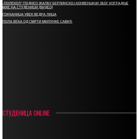
„ПОЛЕКОЛ“ ПОДНЕО ЖАЛБУ БЕРЛИНСКОЈ КОНВЕНЦИЈИ ЗБОГ ИЗГРАДЊЕ
МХЕ НА СТУДЕНИЦИ (ВИДЕО)
ГОКЧАНИЦА УВЕК ВЕДРА ЛИЦА
ПОЛА ВЕКА ОД СМРТИ МИЛУНКЕ САВИЋ
СПОРТ
СТАРТУЈУ ФУДБАЛЕРИ РАДНИКА И МИНЕРАЛА
СРЕТЕЊСКИ СУСРЕТ ПЛАНИНАРА НА ЖАРАЧКОЈ ПЛАНИНИ
ФУДБАЛ – РЕЗУЛТАТИ
ИН МЕМОРИАМ – ВЛАДАН СТАНИМИРОВИЋ
ФК ДЕВИЋИ ШАМПИОНИ ОПШТИНСКЕ ЛИГЕ
СТУДЕНИЦА ONLINE