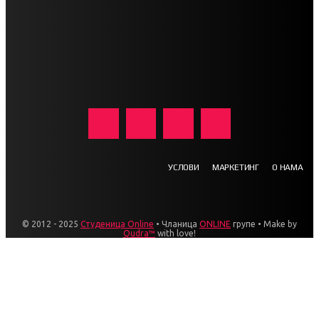
УСЛОВИ
МАРКЕТИНГ
О НАМА
© 2012 - 2025
Студеница Online
• Чланица
ONLINE
групе • Make by
Qudra™
with love!