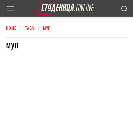
HOME
TAGS
МУП
МУП