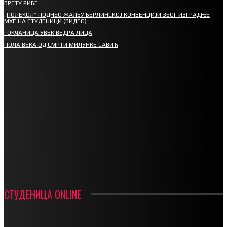
ВРСТУ РИБЕ
„ПОЛЕКОЛ“ ПОДНЕО ЖАЛБУ БЕРЛИНСКОЈ КОНВЕНЦИЈИ ЗБОГ ИЗГРАДЊЕ
МХЕ НА СТУДЕНИЦИ (ВИДЕО)
ГОКЧАНИЦА УВЕК ВЕДРА ЛИЦА
ПОЛА ВЕКА ОД СМРТИ МИЛУНКЕ САВИЋ
СПОРТ
СТАРТУЈУ ФУДБАЛЕРИ РАДНИКА И МИНЕРАЛА
СРЕТЕЊСКИ СУСРЕТ ПЛАНИНАРА НА ЖАРАЧКОЈ ПЛАНИНИ
ФУДБАЛ – РЕЗУЛТАТИ
ИН МЕМОРИАМ – ВЛАДАН СТАНИМИРОВИЋ
ФК ДЕВИЋИ ШАМПИОНИ ОПШТИНСКЕ ЛИГЕ
СТУДЕНИЦА ONLINE