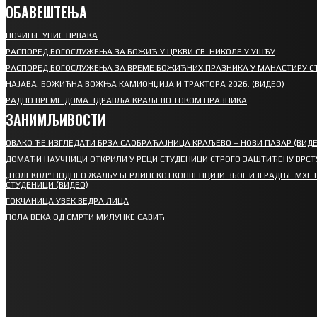
ОБАВЕШТЕЊА
ПОЧИЊЕ УПИС ПРВАКА
РАСПОРЕД БОГОСЛУЖЕЊА ЗА БОЖИЋ У ЦРКВИ СВ. НИКОЛЕ У УШЋУ
РАСПОРЕД БОГОСЛУЖЕЊА ЗА ВРЕМЕ БОЖИЋНИХ ПРАЗНИКА У МАНАСТИРУ С
НАЈАВА: БОЖИЋНА ВОЖЊА КАМИОНЏИЈА И ТРАКТОРА 2026. (ВИДЕО)
РАДНО ВРЕМЕ ДОМА ЗДРАВЉА КРАЉЕВО ТОКОМ ПРАЗНИКА
ЗАНИМЉИВОСТИ
ОВАКО ЋЕ ИЗГЛЕДАТИ БРЗА САОБРАЋАЈНИЦА КРАЉЕВО – НОВИ ПАЗАР (ВИДЕ
ДОМАЋИ НАУЧНИЦИ ОТКРИЛИ У РЕЦИ СТУДЕНИЦИ СТРОГО ЗАШТИЋЕНУ ВРСТ
„ПОЛЕКОЛ“ ПОДНЕО ЖАЛБУ БЕРЛИНСКОЈ КОНВЕНЦИЈИ ЗБОГ ИЗГРАДЊЕ МХЕ 
СТУДЕНИЦИ (ВИДЕО)
ГОКЧАНИЦА УВЕК ВЕДРА ЛИЦА
ПОЛА ВЕКА ОД СМРТИ МИЛУНКЕ САВИЋ
СПОРТ
СТАРТУЈУ ФУДБАЛЕРИ РАДНИКА И МИНЕРАЛА
СРЕТЕЊСКИ СУСРЕТ ПЛАНИНАРА НА ЖАРАЧКОЈ
ПЛАНИНИ
ФУДБАЛ – РЕЗУЛТАТИ