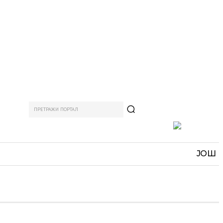
ПРЕТРАЖИ ПОРТАЛ
АМ
СПОРТ
ЗАНИМЉИВО
MORE
ЈОШ