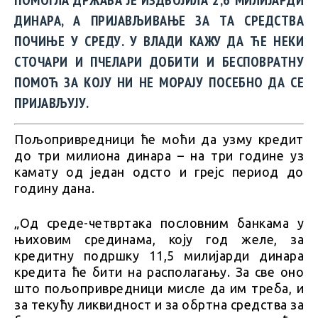
ПОМОГЛА ДРЖАВА ЈЕ ИЗДВОЈИЛА 2,6 МИЛИЈАРДИ
ДИНАРА, А ПРИЈАВЉИВАЊЕ ЗА ТА СРЕДСТВА
ПОЧИЊЕ У СРЕДУ. У ВЛАДИ КАЖУ ДА ЋЕ НЕКИ
СТОЧАРИ И ПЧЕЛАРИ ДОБИТИ И БЕСПОВРАТНУ
ПОМОЋ ЗА КОЈУ НИ НЕ МОРАЈУ ПОСЕБНО ДА СЕ
ПРИЈАВЉУЈУ.
Пољопривредници ће моћи да узму кредит
до три милиона динара – на три године уз
камату од један одсто и грејс период до
годину дана.
„Од среде-четвртака пословним банкама у
њиховим срединама, коју год желе, за
кредитну подршку 11,5 милијарди динара
кредита ће бити на располагању. За све оно
што пољопривредници мисле да им треба, и
за текућу ликвидност и за обртна средства за