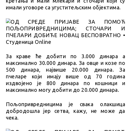
кретања и мали млекари и сточари који су
имали уговоре са угуститељским објектима.
За краве ће добити по 3.000 динара а
максимално 30.000 динара. За овце и козе по
500 динара, највише 20.000 динара. За
пчеларе који имају више од 70 година
издвојено је 800 динара по кошници и
максимално могу добити до 20.000 динара.
Пољопривредницима је свака олакшица
добродошла јер сетва, кажу, не може да
чека.