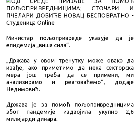
Министар пољопривреде указује да је
епидемија „виша сила“.
„Држава у овом тренутку може овако да
изађе, ако приметимо да нека секторска
мера још треба да се примени, ми
анализирамо и реаговаћемо“, додаје
Недимовић.
Држава је за помоћ пољопривредницима
због пандемије издвојила укупно 2,6
милијарди динара.