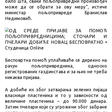
било шта, сваки пољопривредни произвођач
може да се обрати за ову меру“, истиче
министар пољопривреде Бранислав
Недимовић.
Бесповртна помоћ уплаћиваће се дирекно на
рачун пољопривредника, односно
регистрованих газдинстава и за њих не треба
никаква пријава.
А добиће их због затварања зелених пијаца
власници пластеника и то у зависности од
величине пластеника – до 90.000 динара.
Затим пчелари који су угрожени због забране