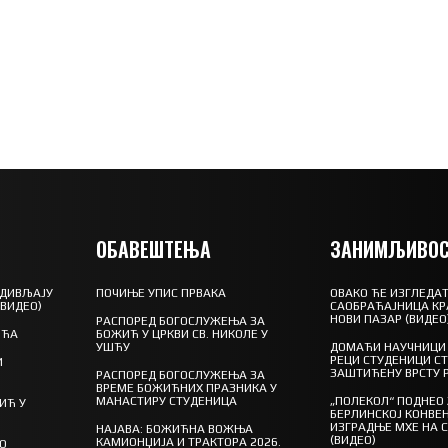
ОБАВЕШТЕЊА
ЗАНИМЉИВОС
 ДИВЉАЈУ
ПОЧИЊЕ УПИС ПРВАКА
ОВАКО ЋЕ ИЗГЛЕДАТ
(ВИДЕО)
САОБРАЋАЈНИЦА КР
НОВИ ПАЗАР (ВИДЕО
РАСПОРЕД БОГОСЛУЖЕЊА ЗА
ШЋА
БОЖИЋ У ЦРКВИ СВ. НИКОЛЕ У
УШЋУ
ДОМАЋИ НАУЧНИЦИ 
РЕЦИ СТУДЕНИЦИ С
И
ЗАШТИЋЕНУ ВРСТУ 
РАСПОРЕД БОГОСЛУЖЕЊА ЗА
ВРЕМЕ БОЖИЋНИХ ПРАЗНИКА У
МАНАСТИРУ СТУДЕНИЦА
„ПОЛЕКОЛ“ ПОДНЕО
ИЋ У
БЕРЛИНСКОЈ КОНВЕН
ИЗГРАДЊЕ МХЕ НА 
НАЈАВА: БОЖИЋНА ВОЖЊА
(ВИДЕО)
КАМИОНЏИЈА И ТРАКТОРА 2026.
ГО