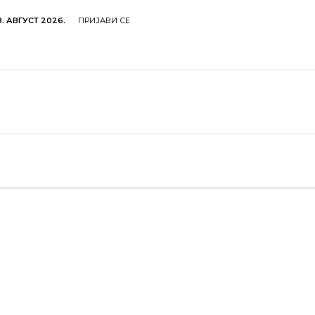
. АВГУСТ 2026.
ПРИЈАВИ СЕ
ОЉОПРИВРЕДА
ОБРАЗОВАЊЕ
КУЛТУРА
TУР