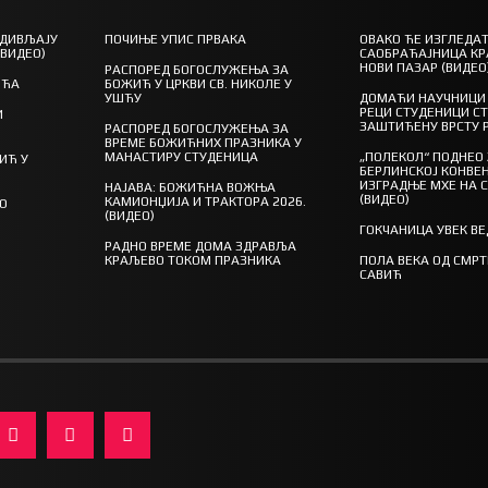
 ДИВЉАЈУ
ПОЧИЊЕ УПИС ПРВАКА
ОВАКО ЋЕ ИЗГЛЕДАТ
(ВИДЕО)
САОБРАЋАЈНИЦА КР
НОВИ ПАЗАР (ВИДЕО
РАСПОРЕД БОГОСЛУЖЕЊА ЗА
ШЋА
БОЖИЋ У ЦРКВИ СВ. НИКОЛЕ У
УШЋУ
ДОМАЋИ НАУЧНИЦИ 
РЕЦИ СТУДЕНИЦИ С
И
ЗАШТИЋЕНУ ВРСТУ 
РАСПОРЕД БОГОСЛУЖЕЊА ЗА
ВРЕМЕ БОЖИЋНИХ ПРАЗНИКА У
МАНАСТИРУ СТУДЕНИЦА
„ПОЛЕКОЛ“ ПОДНЕО
ИЋ У
БЕРЛИНСКОЈ КОНВЕН
ИЗГРАДЊЕ МХЕ НА 
НАЈАВА: БОЖИЋНА ВОЖЊА
(ВИДЕО)
КАМИОНЏИЈА И ТРАКТОРА 2026.
ГО
(ВИДЕО)
ГОКЧАНИЦА УВЕК В
РАДНО ВРЕМЕ ДОМА ЗДРАВЉА
КРАЉЕВО ТОКОМ ПРАЗНИКА
ПОЛА ВЕКА ОД СМР
САВИЋ