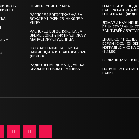
 ДИВЉАЈУ
ПОЧИЊЕ УПИС ПРВАКА
ОВАКО ЋЕ ИЗГЛЕДАТ
(ВИДЕО)
САОБРАЋАЈНИЦА КР
НОВИ ПАЗАР (ВИДЕО
РАСПОРЕД БОГОСЛУЖЕЊА ЗА
ШЋА
БОЖИЋ У ЦРКВИ СВ. НИКОЛЕ У
УШЋУ
ДОМАЋИ НАУЧНИЦИ 
РЕЦИ СТУДЕНИЦИ С
И
ЗАШТИЋЕНУ ВРСТУ 
РАСПОРЕД БОГОСЛУЖЕЊА ЗА
ВРЕМЕ БОЖИЋНИХ ПРАЗНИКА У
МАНАСТИРУ СТУДЕНИЦА
„ПОЛЕКОЛ“ ПОДНЕО
ИЋ У
БЕРЛИНСКОЈ КОНВЕН
ИЗГРАДЊЕ МХЕ НА 
НАЈАВА: БОЖИЋНА ВОЖЊА
(ВИДЕО)
КАМИОНЏИЈА И ТРАКТОРА 2026.
ГО
(ВИДЕО)
ГОКЧАНИЦА УВЕК В
РАДНО ВРЕМЕ ДОМА ЗДРАВЉА
КРАЉЕВО ТОКОМ ПРАЗНИКА
ПОЛА ВЕКА ОД СМР
САВИЋ