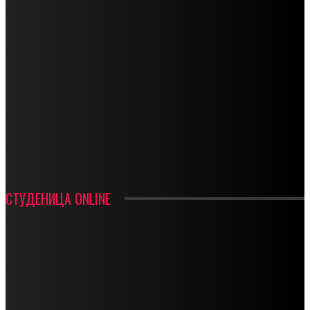
СПОРТ
СТАРТУЈУ ФУДБАЛЕРИ РАДНИКА И МИНЕРАЛА
СРЕТЕЊСКИ СУСРЕТ ПЛАНИНАРА НА ЖАРАЧКОЈ ПЛАНИНИ
ФУДБАЛ – РЕЗУЛТАТИ
ИН МЕМОРИАМ – ВЛАДАН СТАНИМИРОВИЋ
ФК ДЕВИЋИ ШАМПИОНИ ОПШТИНСКЕ ЛИГЕ
СТУДЕНИЦА ONLINE