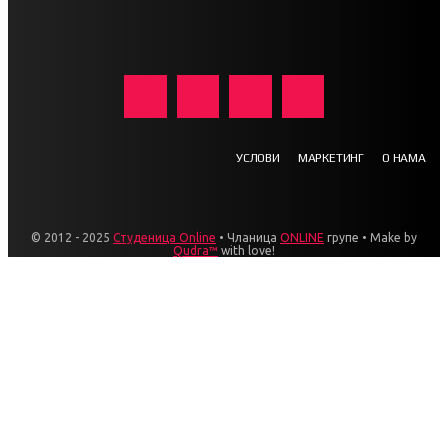
УСЛОВИ
МАРКЕТИНГ
О НАМА
© 2012 - 2025
Студеница Online
• Чланица
ONLINE
групе • Make by
Qudra™
with love!