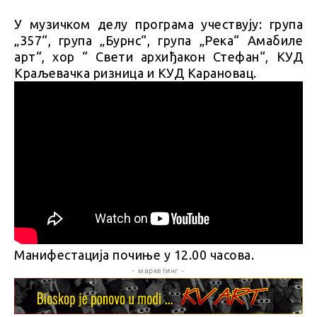
У музичком делу програма учествују: група
„357“, група „Бурнс“, група „Река“ Амабиле
арт“, хор “ Свети архиђакон Стефан“, КУД
Краљевачка ризница и КУД Карановац.
Манифестација почиње у 12.00 часова.
- маркетинг -