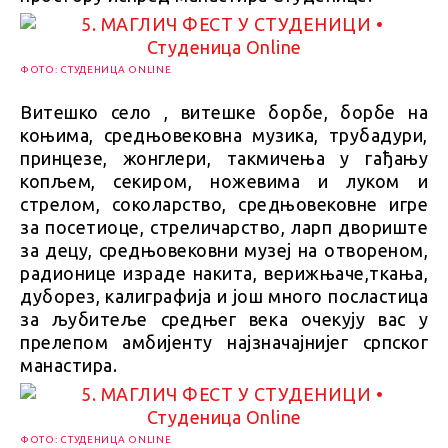
ФОТО: СТУДЕНИЦА ONLINE
Витешко село , витешке борбе, борбе на
коњима, средњовековна музика, трубадури,
принцезе, жонглери, такмичења у гађању
копљем, секиром, ножевима и луком и
стрелом, соколарство, средњовековне игре
за посетиоце, стреличарство, ларп двориште
за децу, средњовековни музеј на отвореном,
радионице израде накита, верижњаче,ткања,
дуборез, калиграфија и још много посластица
за љубитеље средњег века очекују вас у
прелепом амбијенту најзначајнијег српског
манастира.
ФОТО: СТУДЕНИЦА ONLINE