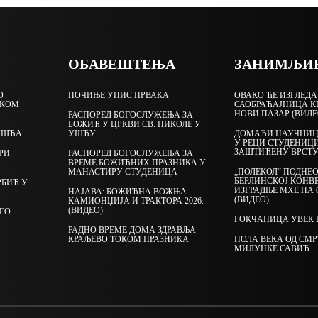
ОБАВЕШТЕЊА
ЗАНИМЉИ
О
ПОЧИЊЕ УПИС ПРВАКА
ОВАКО ЋЕ ИЗГЛЕДА
ЧКОМ
САОБРАЋАЈНИЦА К
НОВИ ПАЗАР (ВИДЕ
РАСПОРЕД БОГОСЛУЖЕЊА ЗА
БОЖИЋ У ЦРКВИ СВ. НИКОЛЕ У
УШЋА
УШЋУ
ДОМАЋИ НАУЧНИЦ
У РЕЦИ СТУДЕНИЦ
ЗАШТИЋЕНУ ВРСТУ
РИ
РАСПОРЕД БОГОСЛУЖЕЊА ЗА
ВРЕМЕ БОЖИЋНИХ ПРАЗНИКА У
МАНАСТИРУ СТУДЕНИЦА
„ПОЛЕКОЛ“ ПОДНЕ
БЕРЛИНСКОЈ КОНВ
РБИЋ У
ИЗГРАДЊЕ МХЕ НА
НАЈАВА: БОЖИЋНА ВОЖЊА
(ВИДЕО)
КАМИОНЏИЈА И ТРАКТОРА 2026.
(ВИДЕО)
ЕГО
ГОКЧАНИЦА УВЕК 
РАДНО ВРЕМЕ ДОМА ЗДРАВЉА
КРАЉЕВО ТОКОМ ПРАЗНИКА
ПОЛА ВЕКА ОД СМ
МИЛУНКЕ САВИЋ