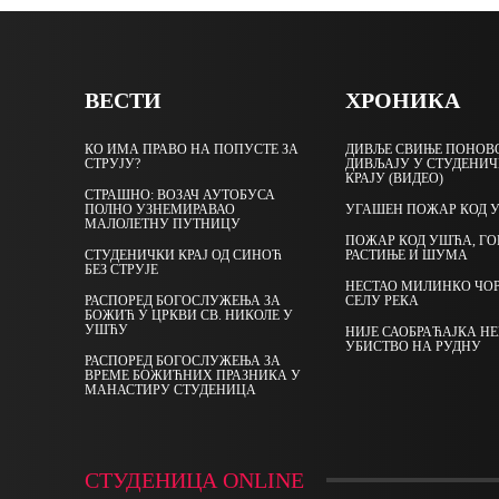
ВЕСТИ
ХРОНИКА
КО ИМА ПРАВО НА ПОПУСТЕ ЗА
ДИВЉЕ СВИЊЕ ПОНОВ
СТРУЈУ?
ДИВЉАЈУ У СТУДЕНИ
КРАЈУ (ВИДЕО)
СТРАШНО: ВОЗАЧ АУТОБУСА
ПОЛНО УЗНЕМИРАВАО
УГАШЕН ПОЖАР КОД 
МАЛОЛЕТНУ ПУТНИЦУ
ПОЖАР КОД УШЋА, ГО
СТУДЕНИЧКИ КРАЈ ОД СИНОЋ
РАСТИЊЕ И ШУМА
БЕЗ СТРУЈЕ
НЕСТАО МИЛИНКО ЧО
РАСПОРЕД БОГОСЛУЖЕЊА ЗА
СЕЛУ РЕКА
БОЖИЋ У ЦРКВИ СВ. НИКОЛЕ У
УШЋУ
НИЈЕ САОБРАЋАЈКА Н
УБИСТВО НА РУДНУ
РАСПОРЕД БОГОСЛУЖЕЊА ЗА
ВРЕМЕ БОЖИЋНИХ ПРАЗНИКА У
МАНАСТИРУ СТУДЕНИЦА
СТУДЕНИЦА ONLINE