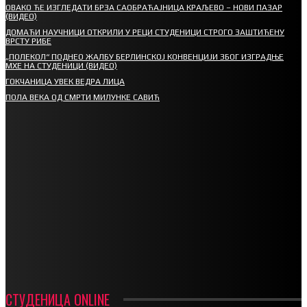
ОВАКО ЋЕ ИЗГЛЕДАТИ БРЗА САОБРАЋАЈНИЦА КРАЉЕВО – НОВИ ПАЗАР
(ВИДЕО)
ДОМАЋИ НАУЧНИЦИ ОТКРИЛИ У РЕЦИ СТУДЕНИЦИ СТРОГО ЗАШТИЋЕНУ
ВРСТУ РИБЕ
„ПОЛЕКОЛ“ ПОДНЕО ЖАЛБУ БЕРЛИНСКОЈ КОНВЕНЦИЈИ ЗБОГ ИЗГРАДЊЕ
МХЕ НА СТУДЕНИЦИ (ВИДЕО)
ГОКЧАНИЦА УВЕК ВЕДРА ЛИЦА
ПОЛА ВЕКА ОД СМРТИ МИЛУНКЕ САВИЋ
СПОРТ
СТАРТУЈУ ФУДБАЛЕРИ РАДНИКА И МИНЕРАЛА
СРЕТЕЊСКИ СУСРЕТ ПЛАНИНАРА НА ЖАРАЧКОЈ ПЛАНИНИ
ФУДБАЛ – РЕЗУЛТАТИ
ИН МЕМОРИАМ – ВЛАДАН СТАНИМИРОВИЋ
ФК ДЕВИЋИ ШАМПИОНИ ОПШТИНСКЕ ЛИГЕ
СТУДЕНИЦА ONLINE