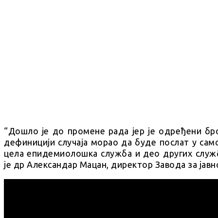
“Дошло је до промене рада јер је одређени бро
дефиницији случаја морао да буде послат у сам
цела епидемиолошка служба и део других служб
је др Александар Мацан, директор Завода за јав