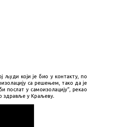
ј људи који је био у контакту, по
оизолацију са решењем, тако да је
и послат у самоизолацију”, рекао
но здравље у Краљеву.