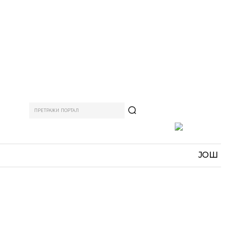
ПРЕТРАЖИ ПОРТАЛ
АМ
СПОРТ
ЗАНИМЉИВО
MORE
ЈОШ