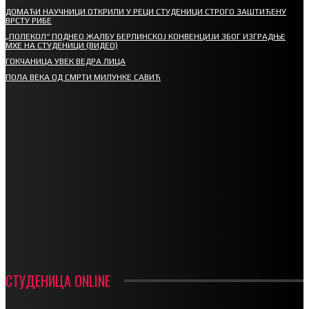
ДОМАЋИ НАУЧНИЦИ ОТКРИЛИ У РЕЦИ СТУДЕНИЦИ СТРОГО ЗАШТИЋЕНУ
ВРСТУ РИБЕ
„ПОЛЕКОЛ“ ПОДНЕО ЖАЛБУ БЕРЛИНСКОЈ КОНВЕНЦИЈИ ЗБОГ ИЗГРАДЊЕ
МХЕ НА СТУДЕНИЦИ (ВИДЕО)
ГОКЧАНИЦА УВЕК ВЕДРА ЛИЦА
ПОЛА ВЕКА ОД СМРТИ МИЛУНКЕ САВИЋ
СПОРТ
СТАРТУЈУ ФУДБАЛЕРИ РАДНИКА И МИНЕРАЛА
СРЕТЕЊСКИ СУСРЕТ ПЛАНИНАРА НА ЖАРАЧКОЈ ПЛАНИНИ
ФУДБАЛ – РЕЗУЛТАТИ
ИН МЕМОРИАМ – ВЛАДАН СТАНИМИРОВИЋ
ФК ДЕВИЋИ ШАМПИОНИ ОПШТИНСКЕ ЛИГЕ
СТУДЕНИЦА ONLINE