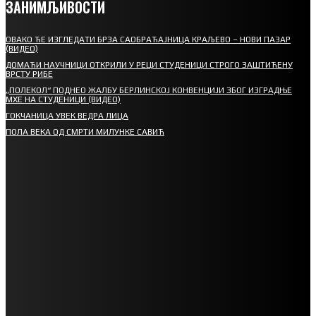
ЗАНИМЉИВОСТИ
ОВАКО ЋЕ ИЗГЛЕДАТИ БРЗА САОБРАЋАЈНИЦА КРАЉЕВО – НОВИ ПАЗАР
(ВИДЕО)
ДОМАЋИ НАУЧНИЦИ ОТКРИЛИ У РЕЦИ СТУДЕНИЦИ СТРОГО ЗАШТИЋЕНУ
ВРСТУ РИБЕ
„ПОЛЕКОЛ“ ПОДНЕО ЖАЛБУ БЕРЛИНСКОЈ КОНВЕНЦИЈИ ЗБОГ ИЗГРАДЊЕ
МХЕ НА СТУДЕНИЦИ (ВИДЕО)
ГОКЧАНИЦА УВЕК ВЕДРА ЛИЦА
ПОЛА ВЕКА ОД СМРТИ МИЛУНКЕ САВИЋ
СПОРТ
СТАРТУЈУ ФУДБАЛЕРИ РАДНИКА И МИНЕРАЛА
СРЕТЕЊСКИ СУСРЕТ ПЛАНИНАРА НА ЖАРАЧКОЈ ПЛАНИНИ
ФУДБАЛ – РЕЗУЛТАТИ
ИН МЕМОРИАМ – ВЛАДАН СТАНИМИРОВИЋ
ФК ДЕВИЋИ ШАМПИОНИ ОПШТИНСКЕ ЛИГЕ