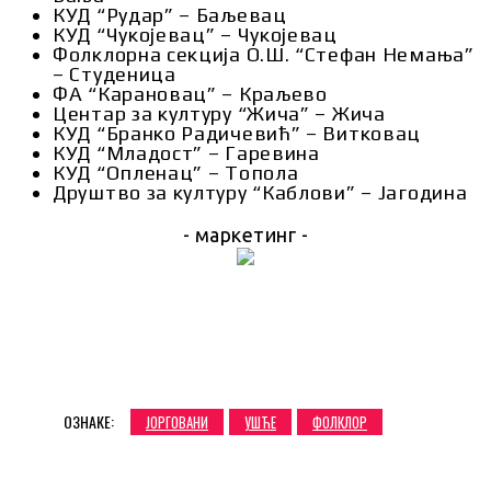
КУД “Рудар” – Баљевац
КУД “Чукојевац” – Чукојевац
Фолклорна секција О.Ш. “Стефан Немања”
– Студеница
ФА “Карановац” – Краљево
Центар за културу “Жича” – Жича
КУД “Бранко Радичевић” – Витковац
КУД “Младост” – Гаревина
КУД “Опленац” – Топола
Друштво за културу “Каблови” – Јагодина
- маркетинг -
ОЗНАКЕ:
ЈОРГОВАНИ
УШЋЕ
ФОЛКЛОР