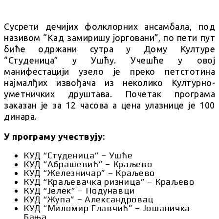
Сусрети дечијих фолклорних ансамбала, под
називом “Кад замиришу јорговани”, по пети пут
биће одржани сутра у Дому Културе
“Студеница” у Ушћу. Учешће у овој
манифестацији узело је преко петстотина
најмалђих извођача из неколико Културно-
уметничких друштава. Почетак програма
заказан је за 12 часова а цена улазнице је 100
динара.
У програму учествују:
КУД “Студеница” – Ушће
КУД “Абрашевић” – Краљево
КУД “Железничар” – Краљево
КУД “Краљевачка ризница” – Краљево
КУД “Јелек” – Подунавци
КУД “Жупа” – Александровац
КУД “Миломир Главчић” – Јошаничка
Бања