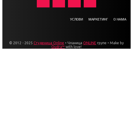
УСЛОВИ
МАРКЕТИНГ
О НАМА
© 2012 - 2025
Студеница Online
• Чланица
ONLINE
групе • Make by
Qudra™
with love!