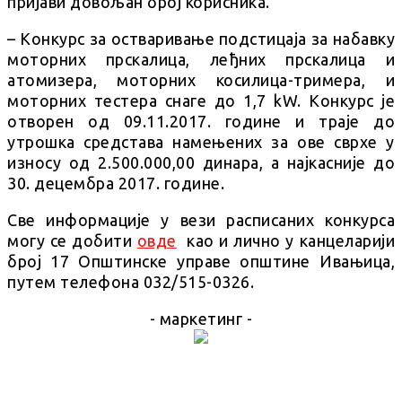
пријави довољан број корисника.
– Конкурс за остваривање подстицаја за набавку
моторних прскалица, леђних прскалица и
атомизера, моторних косилица-тримера, и
моторних тестера снаге до 1,7 kW. Конкурс је
отворен од 09.11.2017. године и траје до
утрошка средстава намењених за ове сврхе у
износу од 2.500.000,00 динара, а најкасније до
30. децембра 2017. године.
Све информације у вези расписаних конкурса
могу се добити
овде
као и лично у канцеларији
број 17 Општинске управе општине Ивањица,
путем телефона 032/515-0326.
- маркетинг -