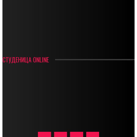
СТАРТУЈУ ФУДБАЛЕРИ РАДНИКА И МИНЕРАЛА
СРЕТЕЊСКИ СУСРЕТ ПЛАНИНАРА НА ЖАРАЧКОЈ ПЛАНИНИ
ФУДБАЛ – РЕЗУЛТАТИ
ИН МЕМОРИАМ – ВЛАДАН СТАНИМИРОВИЋ
ФК ДЕВИЋИ ШАМПИОНИ ОПШТИНСКЕ ЛИГЕ
СТУДЕНИЦА ONLINE