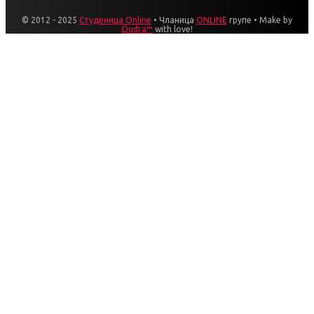
© 2012 - 2025
Студеница Online
• Чланица
ONLINE
групе • Make by
Qudra™
with love!