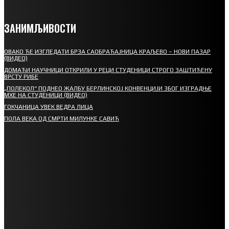
ЗАНИМЉИВОСТИ
ОВАКО ЋЕ ИЗГЛЕДАТИ БРЗА САОБРАЋАЈНИЦА КРАЉЕВО – НОВИ ПАЗАР
(ВИДЕО)
ДОМАЋИ НАУЧНИЦИ ОТКРИЛИ У РЕЦИ СТУДЕНИЦИ СТРОГО ЗАШТИЋЕНУ
ВРСТУ РИБЕ
„ПОЛЕКОЛ“ ПОДНЕО ЖАЛБУ БЕРЛИНСКОЈ КОНВЕНЦИЈИ ЗБОГ ИЗГРАДЊЕ
МХЕ НА СТУДЕНИЦИ (ВИДЕО)
ГОКЧАНИЦА УВЕК ВЕДРА ЛИЦА
ПОЛА ВЕКА ОД СМРТИ МИЛУНКЕ САВИЋ
СПОРТ
СТАРТУЈУ ФУДБАЛЕРИ РАДНИКА И МИНЕРАЛА
СРЕТЕЊСКИ СУСРЕТ ПЛАНИНАРА НА ЖАРАЧКОЈ ПЛАНИНИ
ФУДБАЛ – РЕЗУЛТАТИ
ИН МЕМОРИАМ – ВЛАДАН СТАНИМИРОВИЋ
ФК ДЕВИЋИ ШАМПИОНИ ОПШТИНСКЕ ЛИГЕ